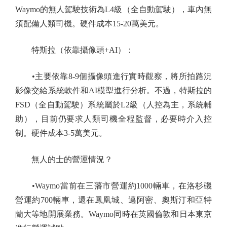
Waymo的無人駕駛技術為L4級（全自動駕駛），車內無
須配備人類司機。硬件成本15-20萬美元。
特斯拉（依靠攝像頭+AI）：
•主要依靠8-9個攝像頭進行實時觀察，將所拍路況
影像交給系統軟件和AI模型進行分析。不過，特斯拉的
FSD（全自動駕駛）系統屬於L2級（人控為主，系統輔
助），目前仍要求人類司機全程監督，必要時介入控
制。硬件成本3-5萬美元。
無人的士的營運情況？
•Waymo當前在三藩市營運約1000輛車，在洛杉磯
營運約700輛車，還在鳳凰城、邁阿密、奧斯汀和亞特
蘭大等地開展業務。Waymo同時在英國倫敦和日本東京