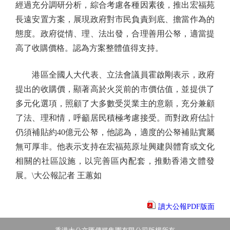
經過充分調研分析，綜合考慮各種因素後，推出宏福苑
長遠安置方案，展現政府對市民負責到底、擔當作為的
態度。政府從情、理、法出發，合理善用公帑，適當提
高了收購價格。認為方案整體值得支持。
港區全國人大代表、立法會議員霍啟剛表示，政府
提出的收購價，顯著高於火災前的市價估值，並提供了
多元化選項，照顧了大多數受災業主的意願，充分兼顧
了法、理和情，呼籲居民積極考慮接受。而對政府估計
仍須補貼約40億元公帑，他認為，適度的公帑補貼實屬
無可厚非。他表示支持在宏福苑原址興建與體育或文化
相關的社區設施，以完善區內配套，推動香港文體發
展。\大公報記者 王蕙如
讀大公報PDF版面