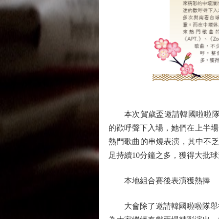
本次賀歲盃邀請韓國啦啦隊Kore
的歡呼聲下入場，她們在上半場
熱門歌曲的串燒表演，其中不乏《
足持續10分鐘之多，獲得大批
本地組合賽後表演獲熱捧
大會除了邀請韓國啦啦隊舉行中