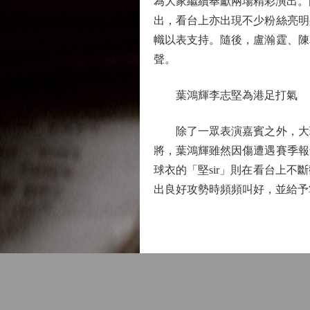
為大家繼續奉獻兩場精彩演出。
出，看台上亦出現不少粉絲亮明
幟以表支持。隨後，盧瀚霆、陳
聲。
葉鴻輝李志堅為港足打氣
除了一眾表演嘉賓之外，大球
將，葉鴻輝雖然因傷遭遇賽季報
球衣的「堅sir」則在看台上
出良好攻勢時頻頻叫好，並給予