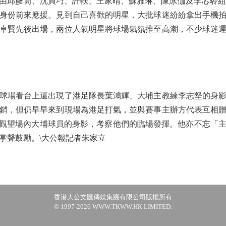
由邱彥筒、沈貞巧、許軼、王家晴、蘇雅琳、陳泳伽及李芯駖組成
身份前來應援。見到自己喜歡的明星，大批球迷紛紛拿出手機
卓賢先後出場，兩位人氣明星將球場氣氛推至高潮，不少球迷
場看台上還出現了港足隊長葉鴻輝、大埔主教練李志堅的身影
銷，但仍早早來到現場為港足打氣，並與賽事主辦方代表互相
不斷觀望場內大埔球員的身影，考察他們的臨場發揮。他亦不忘「
掌聲鼓勵。\大公報記者朱家立
香港大公文匯傳媒集團有限公司版權所有
© 1997-2026 WWW.TKWW.HK LIMITED.