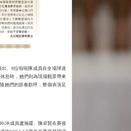
中場演出。8位啦啦隊成員在全場球迷
場休息時，她們則為現場觀眾帶來
亦跟隨她們的節奏歡呼，整個表演足
ROR成員盧瀚霆、陳卓賢在賽後