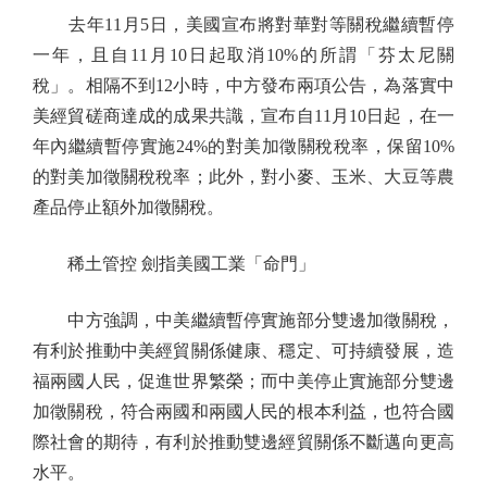
去年11月5日，美國宣布將對華對等關稅繼續暫停
一年，且自11月10日起取消10%的所謂「芬太尼關
稅」。相隔不到12小時，中方發布兩項公告，為落實中
美經貿磋商達成的成果共識，宣布自11月10日起，在一
年內繼續暫停實施24%的對美加徵關稅稅率，保留10%
的對美加徵關稅稅率；此外，對小麥、玉米、大豆等農
產品停止額外加徵關稅。
稀土管控 劍指美國工業「命門」
中方強調，中美繼續暫停實施部分雙邊加徵關稅，
有利於推動中美經貿關係健康、穩定、可持續發展，造
福兩國人民，促進世界繁榮；而中美停止實施部分雙邊
加徵關稅，符合兩國和兩國人民的根本利益，也符合國
際社會的期待，有利於推動雙邊經貿關係不斷邁向更高
水平。