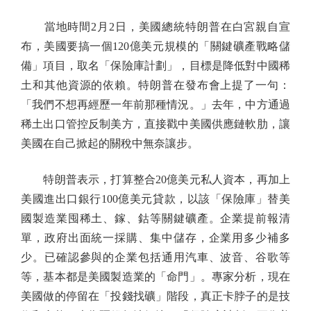
當地時間2月2日，美國總統特朗普在白宮親自宣
布，美國要搞一個120億美元規模的「關鍵礦產戰略儲
備」項目，取名「保險庫計劃」，目標是降低對中國稀
土和其他資源的依賴。特朗普在發布會上提了一句：
「我們不想再經歷一年前那種情況。」去年，中方通過
稀土出口管控反制美方，直接戳中美國供應鏈軟肋，讓
美國在自己掀起的關稅中無奈讓步。
特朗普表示，打算整合20億美元私人資本，再加上
美國進出口銀行100億美元貸款，以該「保險庫」替美
國製造業囤稀土、鎵、鈷等關鍵礦產。企業提前報清
單，政府出面統一採購、集中儲存，企業用多少補多
少。已確認參與的企業包括通用汽車、波音、谷歌等
等，基本都是美國製造業的「命門」。專家分析，現在
美國做的停留在「投錢找礦」階段，真正卡脖子的是技