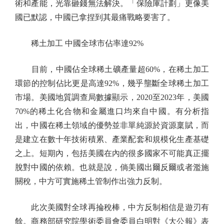
術和產能，光靠砸錢無法解決。「保險庫計劃」更像美
國已默認，中國已拿捏到其最痛戰略要害了。
稀土加工 中國全球市佔率達92%
目前，中國佔全球稀土礦產量超60%，在稀土加工
環節的控制佔比更是高達92%，幾乎壟斷全球稀土加工
市場。美國地質調查局數據顯示，2020至2023年，美國
70%的稀土化合物和金屬進口均來自中國。有分析指
出，中國在稀土領域的優勢並非單純源於資源稟賦，而
是建立在數十年技術積累、產業配套和規模化生產基礎
之上。短期內，包括美國在內的很多國家不可能真正擺
脫對中國的依賴。也就是說，倘美國出爾反爾或者濫施
關稅，中方可實施稀土管制作出強力反制。
此次美國對全球再掄稅棒，中方反制相信是遊刃有
餘。商務部研究院學術委員會委員白明對《大公報》表