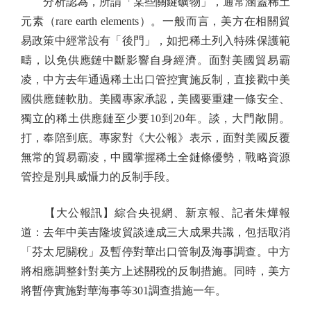
分析認為，所謂「某些關鍵礦物」，通常涵蓋稀土
元素（rare earth elements）。一般而言，美方在相關貿
易政策中經常設有「後門」，如把稀土列入特殊保護範
疇，以免供應鏈中斷影響自身經濟。面對美國貿易霸
凌，中方去年通過稀土出口管控實施反制，直接戳中美
國供應鏈軟肋。美國專家承認，美國要重建一條安全、
獨立的稀土供應鏈至少要10到20年。談，大門敞開。
打，奉陪到底。專家對《大公報》表示，面對美國反覆
無常的貿易霸凌，中國掌握稀土全鏈條優勢，戰略資源
管控是別具威懾力的反制手段。
【大公報訊】綜合央視網、新京報、記者朱燁報
道：去年中美吉隆坡貿談達成三大成果共識，包括取消
「芬太尼關稅」及暫停對華出口管制及海事調查。中方
將相應調整針對美方上述關稅的反制措施。同時，美方
將暫停實施對華海事等301調查措施一年。