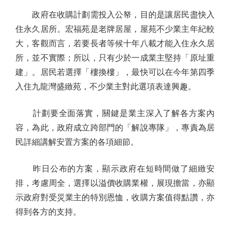
政府在收購計劃需投入公帑，目的是讓居民盡快入
住永久居所。宏福苑是老牌居屋，屋苑不少業主年紀較
大，客觀而言，若要長者等候十年八載才能入住永久居
所，並不實際；所以，只有少於一成業主堅持「原址重
建」。居民若選擇「樓換樓」，最快可以在今年第四季
入住九龍灣盛緻苑，不少業主對此選項表達興趣。
計劃要全面落實，關鍵是業主深入了解各方案內
容，為此，政府成立跨部門的「解說專隊」，專責為居
民詳細講解安置方案的各項細節。
昨日公布的方案，顯示政府在短時間做了細緻安
排，考慮周全，選擇以溢價收購業權，展現擔當，亦顯
示政府對受災業主的特別恩恤，收購方案值得點讚，亦
得到各方的支持。