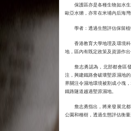
保護區亦是各種生物如水生動
歐亞水獺，亦常在米埔內后海灣
學者：透過生態評估保留植
香港教育大學地理及環境科學研
地，區內有既定政策及資源作出
詹志勇認為，北部都會區發展
注，興建鐵路會破壞塱原濕地的
界關注令濕地環境被割成小塊，
鐵路隧道越過塱原濕地。
詹志勇指出，將來發展北都，
公園和種樹，透過生態評估衡量