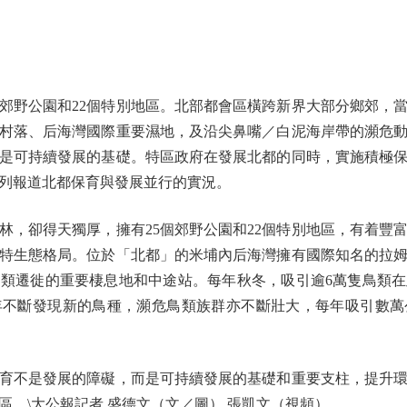
野公園和22個特別地區。北部都會區橫跨新界大部分鄉郊，
村落、后海灣國際重要濕地，及沿尖鼻嘴／白泥海岸帶的瀕危
是可持續發展的基礎。特區政府在發展北都的同時，實施積極
列報道北都保育與發展並行的實況。
卻得天獨厚，擁有25個郊野公園和22個特別地區，有着豐
特生態格局。位於「北都」的米埔內后海灣擁有國際知名的拉
類遷徙的重要棲息地和中途站。每年秋冬，吸引逾6萬隻鳥類
年不斷發現新的鳥種，瀕危鳥類族群亦不斷壯大，每年吸引數萬
不是發展的障礙，而是可持續發展的基礎和重要支柱，提升環
。\大公報記者 盛德文（文／圖） 張凱文（視頻）