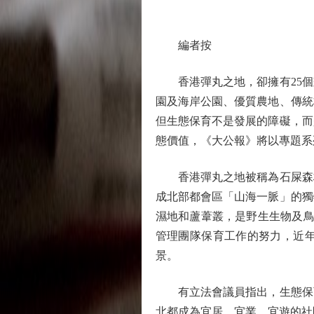
編者按
香港彈丸之地，卻擁有25個郊
園及海岸公園、優質農地、傳統
但生態保育不是發展的障礙，而
態價值，《大公報》將以專題系
香港彈丸之地被稱為石屎森林，
成北部都會區「山海一脈」的獨
濕地和蘆葦叢，是野生生物及鳥
管理團隊保育工作的努力，近
景。
有立法會議員指出，生態保育
北都成為宜居、宜業、宜遊的社區