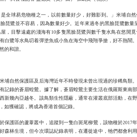
全球易危物種之一，以前數量好少，好難影到。」米埔自然
臉琵鷺並不容易，因為數量好少。近年來過冬的黑臉琵鷺數量呈
屋，目擊遠處的淺海有10多隻黑臉琵鷺與數千隻水鳥在悠閒
有白鷺等水鳥叨着彈塗魚或小魚在海空中飛翔爭搶，好不熱鬧
然的和諧。
埔自然保護區及后海灣近年不時發現未曾出現過的珍稀鳥類。去
有記錄的蒼眉蝗鶯。據了解，蒼眉蝗鶯主要生活在俄羅斯東南
西新幾內亞越冬。該鳥類生性隱蔽，通常在灌叢底部活動，在
，如獲確認，將成為香港首個記錄。
護區的蘆葦叢中，追蹤到一隻白斑尾柳鶯，該物種於2017
好森林生境，但今次環誌紀錄表明，在遷徙途中，牠們都會利