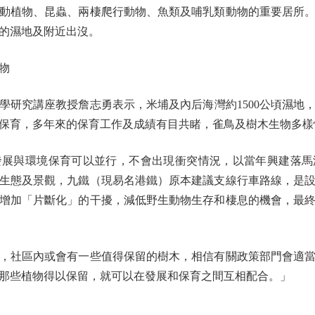
植物、昆蟲、兩棲爬行動物、魚類及哺乳類動物的重要居所。
的濕地及附近出沒。
物
究講座教授詹志勇表示，米埔及內后海灣約1500公頃濕地
保育，多年來的保育工作及成績有目共睹，雀鳥及樹木生物多樣
與環境保育可以並行，不會出現衝突情況，以當年興建落馬
生態及景觀，九鐵（現易名港鐵）原本建議支線行車路線，是
增加「片斷化」的干擾，減低野生動物生存和棲息的機會，最
社區內或會有一些值得保留的樹木，相信有關政策部門會適當
那些植物得以保留，就可以在發展和保育之間互相配合。」