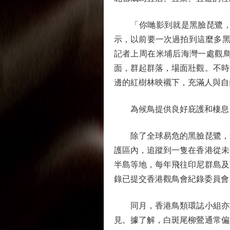
「你哋影到就是黑臉琵鷺，是
示，以前要一次過拍到這麼多黑
記者上周在米埔后海灣一處觀鳥
面，群起群落，場面壯觀。不時
邊的紅樹林映襯下，充滿人與自
為候鳥提供良好庇護和棲息
除了全球易危的黑臉琵鷺，米
護區內，追蹤到一隻在香港從未
半島等地，每年飛往印尼群島及
錄已提交香港觀鳥會紀錄委員會
同月，香港鳥類環誌小組亦於保
見。據了解，白斑尾柳鶯通常偏