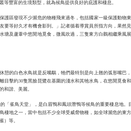
叢等豐富的生境類型，就為候鳥提供良好的庇護和棲息。
護區發現不少瀕危的物種飛來過冬，包括國家一級保護動物東
友要等好久才有機會影到。」記者循着導賞員所指方向，果然
水塘及蘆葦中悠閒地覓食，微風吹過，三隻東方白鸛相繼乘風
憩的白色水鳥就是反嘴鷸，牠們最特別是向上翹的弧形嘴巴，
離目擊約30隻黑臉琵鷺在基圍的淺水和其牠水鳥，在悠閒覓食
的和諧、美麗。
「雀鳥天堂」，是白眉鴨和鳳頭潛鴨等候鳥的重要棲息地。目前
鳥棲地之一，當中包括不少全球受威脅物種，如全球瀕危的東
雀）等。