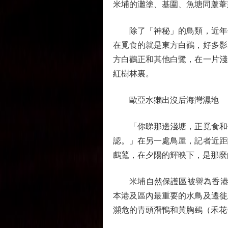
米埔的灘塗、基圍、魚塘同蘆葦
除了「神秘」的鳥類，近年保
在覓食的就是東方白鸛，好多影
方白鸛正和其他白鷺，在一片淺
紅樹林裏。
歐亞水獺出沒后海灣濕地
「你睇那邊淺塘，正覓食和休
認。」在另一處鳥屋，記者近距
鸕鶿，在夕陽的輝映下，是那麼
米埔自然保護區被譽為香港的
本港及區內最重要的水鳥及遷徙
瀕危的青頭潛鴨和黃胸鵐（禾花