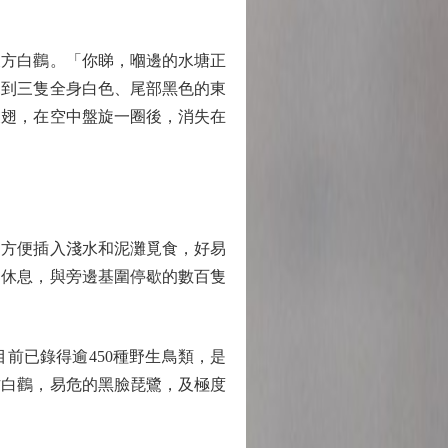
方白鸛。「你睇，嗰邊的水塘正
見到三隻全身白色、尾部黑色的東
展翅，在空中盤旋一圈後，消失在
方便插入淺水和泥灘覓食，好易
和休息，與旁邊基圍停歇的數百隻
已錄得逾450種野生鳥類，是
方白鸛，易危的黑臉琵鷺，及極度