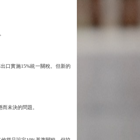
。
出口實施15%統一關稅。但新的
懸而未決的問題。
貨品設定10%基準關稅，但協