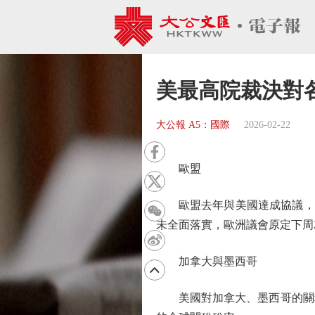
美最高院裁決對
大公報 A5：國際
2026-02-22
歐盟
歐盟去年與美國達成協議，將關
未全面落實，歐洲議會原定下周
加拿大與墨西哥
美國對加拿大、墨西哥的關稅