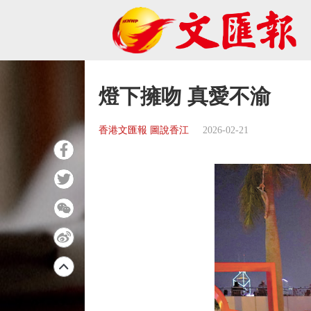
燈下擁吻 真愛不渝
香港文匯報 圖說香江
2026-02-21