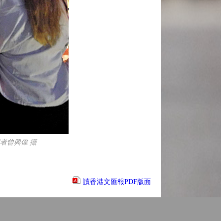
者曾興偉 攝
讀香港文匯報PDF版面