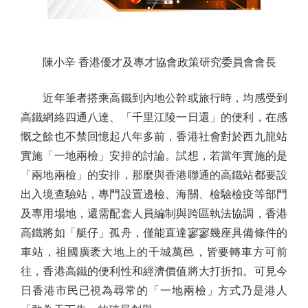
陳小辛 香港優才及專才協會政策研究委員會會長
近年筆者搭乘高鐵到內地公幹或旅行時，均感受到
高鐵網絡四通八達、「千里江陵一日還」的便利，在感
慨之餘也不禁回憶起八年多前，香港社會對於西九龍站
實施「一地兩檢」安排的討論。試想，若當年實施的是
「兩地兩檢」的安排，那麼與香港聯通的高鐵站都要設
出入境查驗站，專門設置邊檢、海關、檢驗檢疫等部門
及專用場地，還需配套人員編制與跨區執法協調，香港
高鐵將如「艇仔」孤舟，僅能直達寥寥幾座具備條件的
車站，祖國廣袤大地上的千城萬邑，皆要轉車方可前
往，香港高鐵的便利性和經濟價值將大打折扣。可見今
日香港市民已視為尋常的「一地兩檢」方式乃是港人