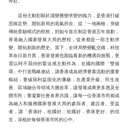
奔赴。
這份主動彰顯於識變應變求變的魄力，是香港打破
思維定勢、開拓新局的底氣所在。從「一地兩檢」突破
傳統查驗模式的桎梏，到如今首次制定香港五年規劃，
香港融入國家發展大局的歷程，從來都是一部主動求
變、開拓創新的歷史。當下，全球局勢變亂交織，科技
革命日新月異，香港發展也面臨着新的機遇與挑戰，更
需以時不我待的緊迫感主動作為，在國內國際「雙循
環」中打造戰略連結，讓香港成為經濟要素流動的重要
樞紐；要破除利益固化的藩籬，在產業升級、民生改
善、區域融合等領域大膽改革，讓發展成果更多惠及全
體市民；要凝聚社會各界共識，讓每一位香港市民都成
為融入和服務國家發展大局的參與者、建設者、受益
者，讓「香港好，祖國好；祖國好，香港更好」的信
念，深植於每個香港市民的心中。