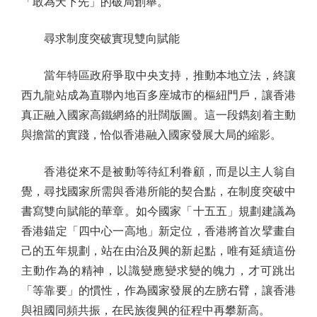
「敢為天下先」的破局創舉。
尋求制度突破實現雙向賦能
當年特區政府爭取中央支持，推動本地立法，終讓
西九龍站成為直聯內地百多座城市的樞紐門戶，讓香港
真正融入國家高鐵網絡的壯闊版圖。這一段鐫刻着主動
與擔當的實踐，恰似香港融入國家發展大局的縮影。
香港從來不是被動等待紅利眷顧，而是以主人翁自
覺，尋找國家所需與香港所能的契合點，在制度突破中
書寫雙向賦能的華章。如今國家「十五五」規劃建議為
香港錨定「四中心一高地」新定位，香港將首次擘畫自
己的五年規劃，站在由治及興的新起點，唯有延續這份
主動作為的精神，以識變應變求變的魄力，才可跳出
「等靠要」的慣性，作為國家發展的左膀右臂，讓香港
與祖國同頻共振，在民族復興的征程中再攀新高。