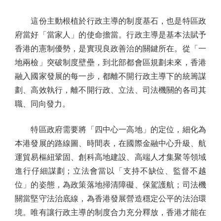
這份主動根植於行政主導的制度基石，也是特區政
府當好「當家人」的使命擔當。行政主導是基本法賦予
香港的憲制優勢，是實現良政善治的關鍵所在。從「一
地兩檢」突破制度壁壘，到北部都會區規劃未來，香港
融入國家發展的每一步，都離不開行政主導下的統籌謀
劃、高效執行，離不開行政、立法、司法機關的各司其
職、同向發力。
特區政府需要將「四中心一高地」的定位，細化為
本港發展的路線圖、時間表，在國際金融中心升級、航
運貿易樞紐鞏固、創科高地建設、高端人才集聚等領域
進行仔細謀劃；立法會當以「支持不缺位、監督不越
位」的姿態，為政策落地掃清障礙、保駕護航；司法機
關當堅守法治底線，為香港發展營造穩定公平的法治環
境。唯有讓行政主導的制度合力充分釋放，香港才能在