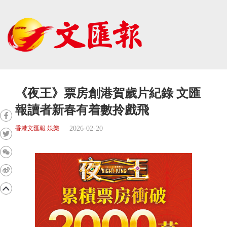
《夜王》票房創港賀歲片紀錄 文匯
報讀者新春有着數拎戲飛
2026-02-20
香港文匯報 娛樂