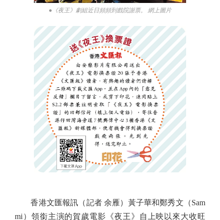
●《夜王》劇組近日頻頻到戲院謝票。 網上圖片
香港文匯報訊（記者 余雁）黃子華和鄭秀文（Sam
mi）領銜主演的賀歲電影《夜王》自上映以來大收旺