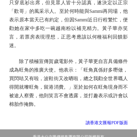
只穿底衫出席，但見眾人皆十分認真，遂決定以正宗
「歡哥」的風采示人。至於何時能與Sammi再同場，他
表示原本當天已有約定，但因Sammi近日行程繁忙，便
勸她在家中多吃一碗越南粉以補充精力。黃子華亦笑
言，若票房表現理想，正思考應該以何種福利回饋影
迷。
除了積極宣傳賀歲電影外，黃子華更自言具備條件
成為旺角的推廣大使。他表示：「旺角真係好多嘢做，
買閃咭又有啦，波鞋街又改晒啦，總之我勸全世界嘅人
得閒就嚟旺角，留港消費。」至於如何在旺角現身而不
被途人察覺，他則笑言不會透露，並打趣表示或許會以
棉胎作掩飾。
讀香港文匯報PDF版面
香港大公文匯傳媒集團有限公司版權所有