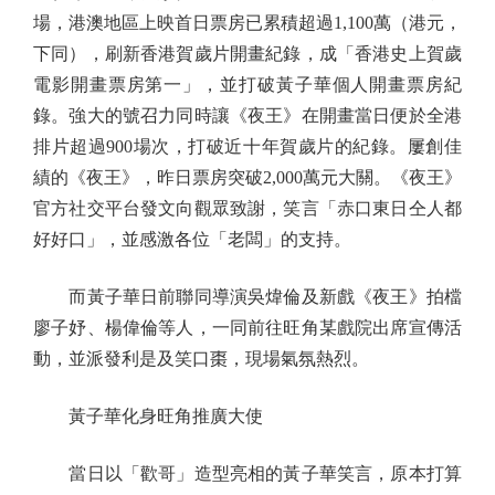
場，港澳地區上映首日票房已累積超過1,100萬（港元，
下同），刷新香港賀歲片開畫紀錄，成「香港史上賀歲
電影開畫票房第一」，並打破黃子華個人開畫票房紀
錄。強大的號召力同時讓《夜王》在開畫當日便於全港
排片超過900場次，打破近十年賀歲片的紀錄。屢創佳
績的《夜王》，昨日票房突破2,000萬元大關。《夜王》
官方社交平台發文向觀眾致謝，笑言「赤口東日仝人都
好好口」，並感激各位「老闆」的支持。
而黃子華日前聯同導演吳煒倫及新戲《夜王》拍檔
廖子妤、楊偉倫等人，一同前往旺角某戲院出席宣傳活
動，並派發利是及笑口棗，現場氣氛熱烈。
黃子華化身旺角推廣大使
當日以「歡哥」造型亮相的黃子華笑言，原本打算