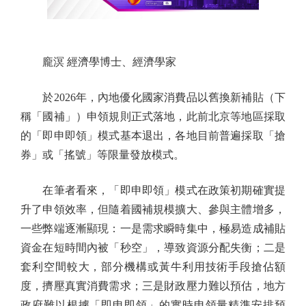
龐溟 經濟學博士、經濟學家
於2026年，內地優化國家消費品以舊換新補貼（下
稱「國補」）申領規則正式落地，此前北京等地區採取
的「即申即領」模式基本退出，各地目前普遍採取「搶
券」或「搖號」等限量發放模式。
在筆者看來，「即申即領」模式在政策初期確實提
升了申領效率，但隨着國補規模擴大、參與主體增多，
一些弊端逐漸顯現：一是需求瞬時集中，極易造成補貼
資金在短時間內被「秒空」，導致資源分配失衡；二是
套利空間較大，部分機構或黃牛利用技術手段搶佔額
度，擠壓真實消費需求；三是財政壓力難以預估，地方
政府難以根據「即申即領」的實時申領量精準安排預