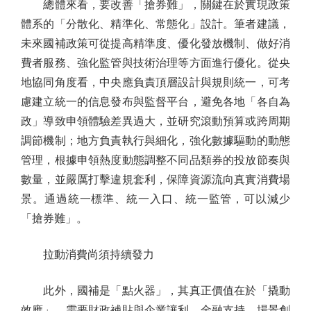
總體來看，要改善「搶券難」，關鍵在於實現政策
體系的「分散化、精準化、常態化」設計。筆者建議，
未來國補政策可從提高精準度、優化發放機制、做好消
費者服務、強化監管與技術治理等方面進行優化。從央
地協同角度看，中央應負責頂層設計與規則統一，可考
慮建立統一的信息發布與監督平台，避免各地「各自為
政」導致申領體驗差異過大，並研究滾動預算或跨周期
調節機制；地方負責執行與細化，強化數據驅動的動態
管理，根據申領熱度動態調整不同品類券的投放節奏與
數量，並嚴厲打擊違規套利，保障資源流向真實消費場
景。通過統一標準、統一入口、統一監管，可以減少
「搶券難」。
拉動消費尚須持續發力
此外，國補是「點火器」，其真正價值在於「撬動
效應」，需要財政補貼與企業讓利、金融支持、場景創