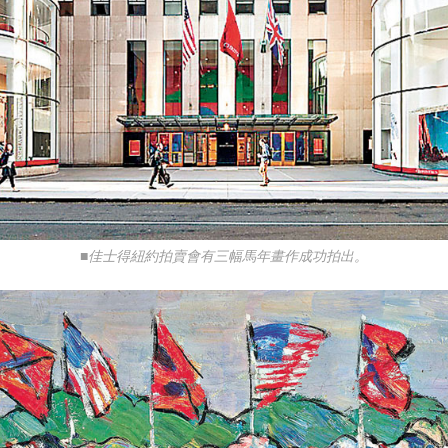
■佳士得紐約拍賣會有三幅馬年畫作成功拍出。