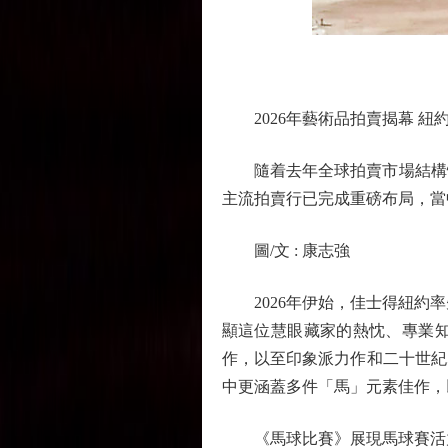
2026年藝術品拍賣揭幕 紐
隨着去年全球拍賣市場結構性回
主流拍賣行已完成重磅布局，當
圖/文 : 康志強
2026年伊始，佳士得紐約率先
顯這位慧眼藏家的熱忱、專業
作，以至印象派力作和二十世紀寫實
中更涵蓋多件「馬」元素佳作，
《馬球比賽》展現馬球賽活