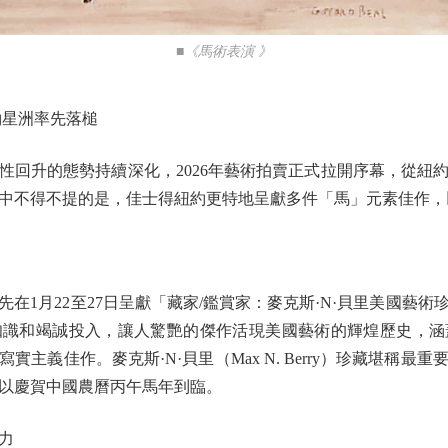
■《馬術表演 》
約星洲率先落槌
升的態勢持續深化，2026年藝術拍賣正式拉開序幕，從紐
中不得不提的是，佳士得紐約更特地呈獻多件「馬」元素佳作，
在1月22至27日呈獻「藏家/鑑賞家：麥克斯·N·貝里美國藝
知識和竭誠投入，讓人驚艷的傑作活現美國藝術的輝煌歷史，涵
主義佳作。麥克斯·N·貝里（Max N. Berry）珍藏堪稱
以慶賀中國農曆丙午馬年到臨。
力