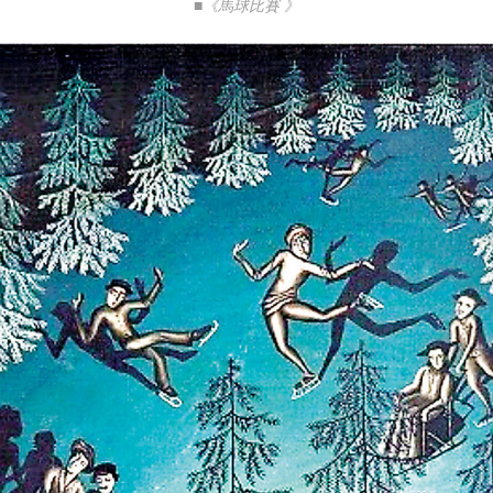
■《馬球比賽 》