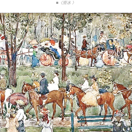
■《滑冰 》