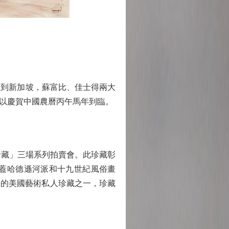
約到新加坡，蘇富比、佳士得兩大
以慶賀中國農曆丙午馬年到臨。
術珍藏」三場系列拍賣會。此珍藏彰
蓋哈德遜河派和十九世紀風俗畫
最重要的美國藝術私人珍藏之一，珍藏