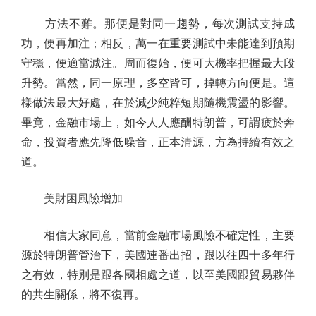
方法不難。那便是對同一趨勢，每次測試支持成
功，便再加注；相反，萬一在重要測試中未能達到預期
守穩，便適當減注。周而復始，便可大機率把握最大段
升勢。當然，同一原理，多空皆可，掉轉方向便是。這
樣做法最大好處，在於減少純粹短期隨機震盪的影響。
畢竟，金融市場上，如今人人應酬特朗普，可謂疲於奔
命，投資者應先降低噪音，正本清源，方為持續有效之
道。
美財困風險增加
相信大家同意，當前金融市場風險不確定性，主要
源於特朗普管治下，美國連番出招，跟以往四十多年行
之有效，特別是跟各國相處之道，以至美國跟貿易夥伴
的共生關係，將不復再。