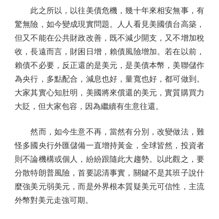
此之所以，以往美債危機，幾十年來相安無事，有
驚無險，如今變成現實問題。人人看見美國債台高築，
但又不能在公共財政改善，既不減少開支，又不增加稅
收，長遠而言，財困日增，賴債風險增加。若在以前，
賴債不必要，反正還的是美元，是美債本幣，美聯儲作
為央行，多點配合，減息也好，量寬也好，都可做到。
大家其實心知肚明，美國將來償還的美元，實質購買力
大貶，但大家包容，因為繼續有生意往還。
然而，如今生意不再，當然有分別，改變做法，難
怪多國央行外匯儲備一直增持黃金，全球皆然，投資者
則不論機構或個人，紛紛跟隨此大趨勢。以此觀之，要
分散特朗普風險，首要認清事實，關鍵不是其班子說什
麼強美元弱美元，而是外界根本質疑美元可信性，主流
外幣對美元走強可期。