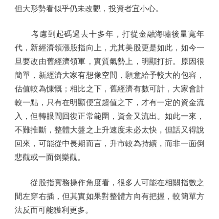
但大形勢看似乎仍未改觀，投資者宜小心。
考慮到起碼過去十多年，打從金融海嘯後量寬年
代，新經濟領漲股指向上，尤其美股更是如此，如今一
旦要改由舊經濟領軍，實質氣勢上，明顯打折。原因很
簡單，新經濟大家有想像空間，願意給予較大的包容，
估值較為慷慨；相比之下，舊經濟有數可計，大家會計
較一點，只有在明顯便宜超值之下，才有一定的資金流
入，但轉眼間回復正常範圍，資金又流出。如此一來，
不難推斷，整體大盤之上升速度未必太快，但話又得說
回來，可能從中長期而言，升市較為持續，而非一面倒
悲觀或一面倒樂觀。
從股指實務操作角度看，很多人可能在相關指數之
間左穿右插，但其實如果對整體方向有把握，較簡單方
法反而可能獲利更多。