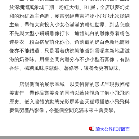
於深圳灣萬象城二期「粉紅大街」B1層，全店以夢幻柔
和的粉紅為主色調，麥當勞經典吉祥物小飛飛此次擔綱
主角，帶領大家投入少女心滿滿的粉紅世界。到店怎能
不先與大型小飛飛雕像打卡，通體純白的雕像身着粉色
連身衣，粉白搭配萌化你心。角落處的奶白色新地筒雕
像亦不能錯過，只是看着彷彿就能嘗到雲呢拿新地甜滋
滋的奶香味。用餐空間內還分布不少小型石膏像，有熱
香餅、楓糖風味厚鬆餅、薯條等，讓餐食更有滋味。
店舖側面的展示區域，以美術館的形式呈現數幅精
美畫作，帶你品嘗美食的同時以藝術視角了解小飛飛的
歷史。嵌入牆體的動態光影屏幕全天循環播放小飛飛與
麥當勞產品影像，令整個空間充滿未來主義美學。
讀大公報PDF版面