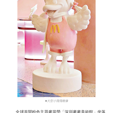
■大型小飛飛雕像
全球首間粉色主題麥當勞「深圳麥麥美術館」坐落