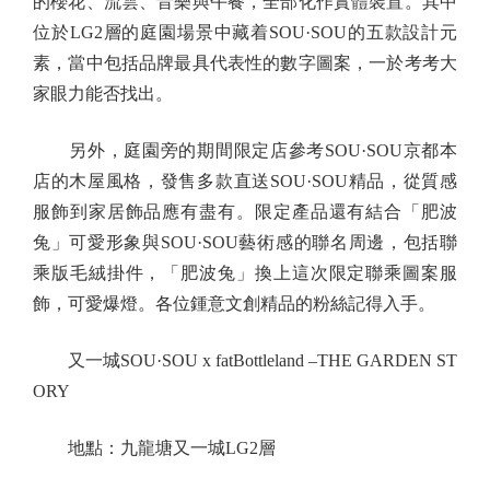
的櫻花、流雲、音樂與午餐，全部化作實體裝置。其中
位於LG2層的庭園場景中藏着SOU·SOU的五款設計元
素，當中包括品牌最具代表性的數字圖案，一於考考大
家眼力能否找出。
另外，庭園旁的期間限定店參考SOU·SOU京都本
店的木屋風格，發售多款直送SOU·SOU精品，從質感
服飾到家居飾品應有盡有。限定產品還有結合「肥波
兔」可愛形象與SOU·SOU藝術感的聯名周邊，包括聯
乘版毛絨掛件，「肥波兔」換上這次限定聯乘圖案服
飾，可愛爆燈。各位鍾意文創精品的粉絲記得入手。
又一城SOU·SOU x fatBottleland –THE GARDEN ST
ORY
地點：九龍塘又一城LG2層