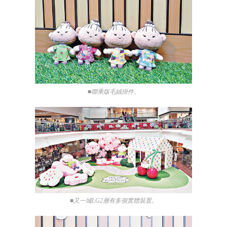
■聯乘版毛絨掛件。
■又一城LG2層有多個實體裝置。