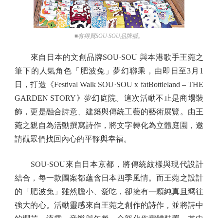
■有得買SOU·SOU品牌襪。
來自日本的文創品牌SOU·SOU 與本港歌手王菀之
筆下的人氣角色「肥波兔」夢幻聯乘，由即日至3月1
日，打造《Festival Walk SOU·SOU x fatBottleland – THE
GARDEN STORY》夢幻庭院。這次活動不止是商場裝
飾，更是融合詩意、建築與傳統工藝的藝術展覽。由王
菀之親自為活動撰寫詩作，將文字轉化為立體庭園，邀
請觀眾們找回內心的平靜與幸福。
SOU·SOU來自日本京都，將傳統紋樣與現代設計
結合，每一款圖案都蘊含日本四季風情。而王菀之設計
的「肥波兔」雖然膽小、愛吃，卻擁有一顆純真且嚮往
強大的心。活動靈感來自王菀之創作的詩作，並將詩中