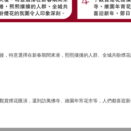
，特意選擇在新春期間來港，熙熙攘攘的人群、全城共盼煙花
賞煙花匯演，還到訪萬佛寺、維園年宵花市等，人們都喜迎新