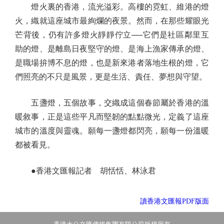
燈火裏的香港，流光溢彩。高樓的霓虹、維港的燈
火，織就這座城市最絢爛的夜景。然而，在那些耀眼光
芒背後，仍有許多燈火靜靜佇立──它們是社區鄰里互
助的燈、是離島日夜堅守的燈、是海上漁家傳承的燈、
是職場拚博不息的燈，也是新來港者落地生根的燈，它
們照亮的不只是風景，更是生活、責任、夢想與守望。
五盞燈，五個故事，交織成這個春節屬於香港的溫
暖敘事，正是這些平凡而堅韌的點點微光，定義了這座
城市的溫度與靈魂。願每一盞燈都閃亮，願每一份溫暖
都被看見。
●香港文匯報記者 胡恬恬、林泳君
讀香港文匯報PDF版面