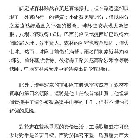
諾定咸森林雖然在英超賽場掙扎，但在歐霸盃卻展
現了「外戰內行」的特質；小組賽累積14分，僅以兩分
之差遺憾錯過直入16強的機會。球隊進攻表現尤為搶
眼，八場比賽取得15球。巴西前鋒伊戈捷西斯已取得六
個歐霸入球，效率驚人。森林的防守也較為穩固，僅失
七球。然而，球隊目前傷兵滿營，兩名門將素斯與約翰
域陀、前鋒基斯活特、後衛梅里路與尼高路沙禾拿等將
缺陣，中場艾利洛安達臣解禁復出是少數利好。
此外，現年57歲的前狼隊主帥佩雷拉成為了森林本
賽季的第四名領隊，這將是他上任後首場比賽，他坦承
儘管接手了這份被視為燙手山芋的工作，但並不懼怕被
解僱的風險。
對於志在雙線爭冠的費倫巴治，主場取勝並盡可能
零封對手是首要目標。而對於陣容不整、聯賽壓力巨大