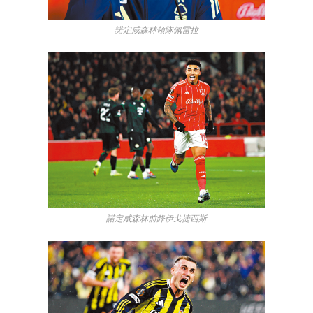
諾定咸森林領隊佩雷拉
諾定咸森林前鋒伊戈捷西斯