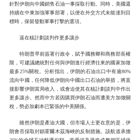
針對伊朗向中國銷售石油一事採取行動。同時，美國還
持續在中東加強軍事部署，以便在外交方式未能達到目
標時，保留發動軍事打擊的選項。
逼在核計劃談判作更多讓步
特朗普早前簽署行政令，賦予國務卿和商務部長權
限，可建議總統對任何與伊朗進行經濟往來的國家加徵
最多25%關稅。分析指出，伊朗的石油出口中有逾80%
流向中國，任何降低伊朗向中國出口石油的舉措，將直
接影響伊朗當局收入，或會迫使其在核計劃談判中作出
更多讓步。然而中方若因購買伊朗石油而遭美方加徵關
稅，勢必加劇本已緊張的中美關係。
雖然伊朗是產油大國，但市場人士更在意的是，伊
朗會否採取封鎖霍爾木茲海峽的反制措施。該航道承擔