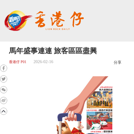
馬年盛事連連 旅客區區盡興
2026-02-16
香港仔 P01
分享