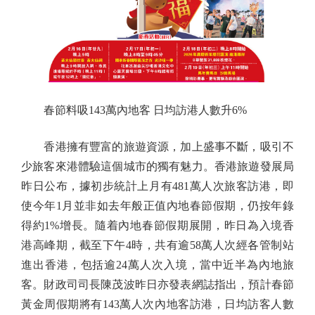
春節料吸143萬內地客 日均訪港人數升6%
香港擁有豐富的旅遊資源，加上盛事不斷，吸引不
少旅客來港體驗這個城市的獨有魅力。香港旅遊發展局
昨日公布，據初步統計上月有481萬人次旅客訪港，即
使今年1月並非如去年般正值內地春節假期，仍按年錄
得約1%增長。隨着內地春節假期展開，昨日為入境香
港高峰期，截至下午4時，共有逾58萬人次經各管制站
進出香港，包括逾24萬人次入境，當中近半為內地旅
客。財政司司長陳茂波昨日亦發表網誌指出，預計春節
黃金周假期將有143萬人次內地客訪港，日均訪客人數