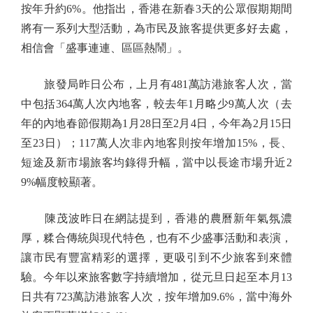
按年升約6%。他指出，香港在新春3天的公眾假期期間
將有一系列大型活動，為市民及旅客提供更多好去處，
相信會「盛事連連、區區熱鬧」。
旅發局昨日公布，上月有481萬訪港旅客人次，當
中包括364萬人次內地客，較去年1月略少9萬人次（去
年的內地春節假期為1月28日至2月4日，今年為2月15日
至23日）；117萬人次非內地客則按年增加15%，長、
短途及新市場旅客均錄得升幅，當中以長途市場升近2
9%幅度較顯著。
陳茂波昨日在網誌提到，香港的農曆新年氣氛濃
厚，糅合傳統與現代特色，也有不少盛事活動和表演，
讓市民有豐富精彩的選擇，更吸引到不少旅客到來體
驗。今年以來旅客數字持續增加，從元旦日起至本月13
日共有723萬訪港旅客人次，按年增加9.6%，當中海外