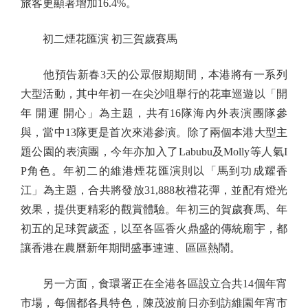
旅客更顯著增加16.4%。
初二煙花匯演 初三賀歲賽馬
他預告新春3天的公眾假期期間，本港將有一系列
大型活動，其中年初一在尖沙咀舉行的花車巡遊以「開
年 開運 開心」為主題，共有16隊海內外表演團隊參
與，當中13隊更是首次來港參演。除了兩個本港大型主
題公園的表演團，今年亦加入了Labubu及Molly等人氣I
P角色。年初二的維港煙花匯演則以「馬到功成耀香
江」為主題，合共將發放31,888枚禮花彈，並配有燈光
效果，提供更精彩的觀賞體驗。年初三的賀歲賽馬、年
初五的足球賀歲盃，以至各區香火鼎盛的傳統廟宇，都
讓香港在農曆新年期間盛事連連、區區熱鬧。
另一方面，食環署正在全港各區設立合共14個年宵
市場，每個都各具特色，陳茂波前日亦到訪維園年宵市