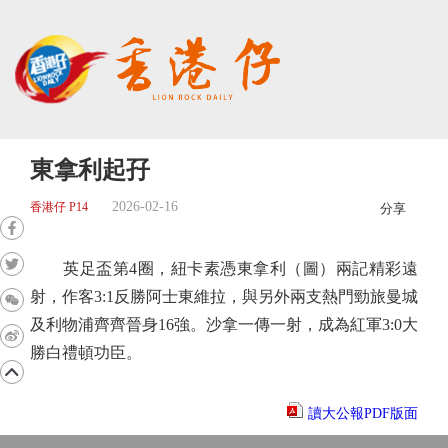
東拿利起孖
2026-02-16
香港仔 P14
分享
英足盃第4圈，紐卡素憑東拿利（圖）兩記精彩遠
射，作客3:1反勝阿士東維拉，與另外兩支熱門勁旅曼城
及利物浦齊齊晉身16強。沙拿一傳一射，成為紅軍3:0大
勝白禮頓功臣。
讀大公報PDF版面