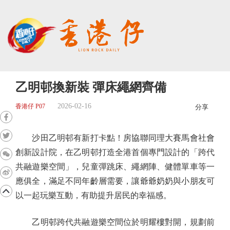
乙明邨換新裝 彈床繩網齊備
2026-02-16
香港仔 P07
分享
沙田乙明邨有新打卡點！房協聯同理大賽馬會社會
創新設計院，在乙明邨打造全港首個專門設計的「跨代
共融遊樂空間」，兒童彈跳床、繩網陣、健體單車等一
應俱全，滿足不同年齡層需要，讓爺爺奶奶與小朋友可
以一起玩樂互動，有助提升居民的幸福感。
乙明邨跨代共融遊樂空間位於明耀樓對開，規劃前