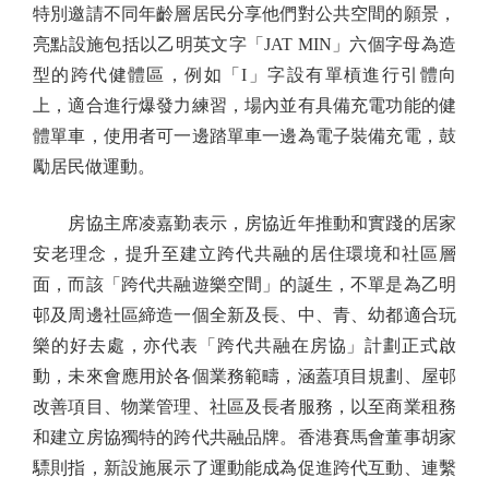
特別邀請不同年齡層居民分享他們對公共空間的願景，
亮點設施包括以乙明英文字「JAT MIN」六個字母為造
型的跨代健體區，例如「I」字設有單槓進行引體向
上，適合進行爆發力練習，場內並有具備充電功能的健
體單車，使用者可一邊踏單車一邊為電子裝備充電，鼓
勵居民做運動。
房協主席凌嘉勤表示，房協近年推動和實踐的居家
安老理念，提升至建立跨代共融的居住環境和社區層
面，而該「跨代共融遊樂空間」的誕生，不單是為乙明
邨及周邊社區締造一個全新及長、中、青、幼都適合玩
樂的好去處，亦代表「跨代共融在房協」計劃正式啟
動，未來會應用於各個業務範疇，涵蓋項目規劃、屋邨
改善項目、物業管理、社區及長者服務，以至商業租務
和建立房協獨特的跨代共融品牌。香港賽馬會董事胡家
驃則指，新設施展示了運動能成為促進跨代互動、連繫