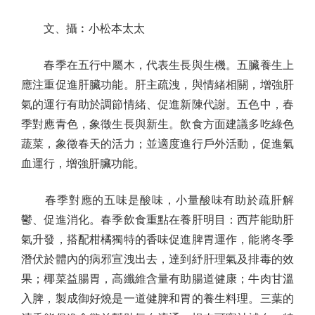
文、攝︰小松本太太
春季在五行中屬木，代表生長與生機。五臟養生上
應注重促進肝臟功能。肝主疏洩，與情緒相關，增強肝
氣的運行有助於調節情緒、促進新陳代謝。五色中，春
季對應青色，象徵生長與新生。飲食方面建議多吃綠色
蔬菜，象徵春天的活力；並適度進行戶外活動，促進氣
血運行，增強肝臟功能。
春季對應的五味是酸味，小量酸味有助於疏肝解
鬱、促進消化。春季飲食重點在養肝明目：西芹能助肝
氣升發，搭配柑橘獨特的香味促進脾胃運作，能將冬季
潛伏於體內的病邪宣洩出去，達到紓肝理氣及排毒的效
果；椰菜益腸胃，高纖維含量有助腸道健康；牛肉甘溫
入脾，製成御好燒是一道健脾和胃的養生料理。三葉的