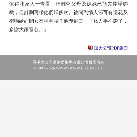
值得和家人一齊看，稱雖然父母及妹妹已預先捧場睇
戲，但計劃再帶他們睇多次。被問到情人節可有送花及
禮物給緋聞女友林明禎？他即封口：「私人事不談了，
多謝大家關心。」
讀大公報PDF版面
香港大公文匯傳媒集團有限公司版權所有
© 1997-2026 WWW.TKWW.HK LIMITED.