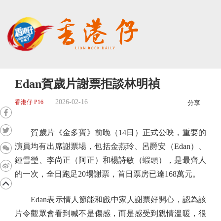
Edan賀歲片謝票拒談林明禎
2026-02-16
香港仔 P16
分享
賀歲片《金多寶》前晚（14日）正式公映，重要的
演員均有出席謝票場，包括金燕玲、呂爵安（Edan）、
鍾雪瑩、李尚正（阿正）和楊詩敏（蝦頭），是最齊人
的一次，全日跑足20場謝票，首日票房已達168萬元。
Edan表示情人節能和戲中家人謝票好開心，認為該
片令觀眾會看到喊不是傷感，而是感受到親情溫暖，很