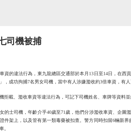
 七司機被捕
的違法行為，東九龍總區交通部於本月13日至14日，在西
」，成功拘捕7名男女司機，當中有人涉嫌濫收約3倍車資，有
拒載、濫收車資等違法行為，可記下司機姓名、車牌等資料並
的士司機，年齡介乎40歲至71歲，他們分涉濫收車資、企圖
證件架上，以及管有第一類毒藥被扣查。警方同時扣留6輛新界
車。