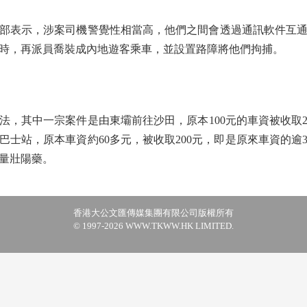
表示，涉案司機警覺性相當高，他們之間會透過通訊軟件互通
時，再派員喬裝成內地遊客乘車，並設置路障將他們拘捕。
其中一宗案件是由東壩前往沙田，原本100元的車資被收取2
士站，原本車資約60多元，被收取200元，即是原來車資的逾
量壯陽藥。
香港大公文匯傳媒集團有限公司版權所有
© 1997-2026 WWW.TKWW.HK LIMITED.