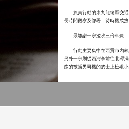
負責行動的東九龍總區交通部
長時間觀察及部署，待時機成熟
最離譜一宗濫收三倍車費
行動主要集中在西貢市內執法，
另外一宗則從西灣亭前往北潭涌巴
歲的被捕男司機的的士上檢獲小