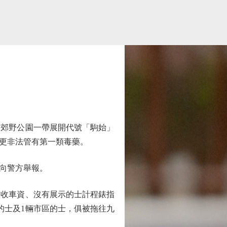
貢郊野公園一帶展開代號「駒始」
人更非法管有第一類毒藥。
向警方舉報。
濫收車資、沒有展示的士計程錶指
的士及1輛市區的士，俱被拖往九