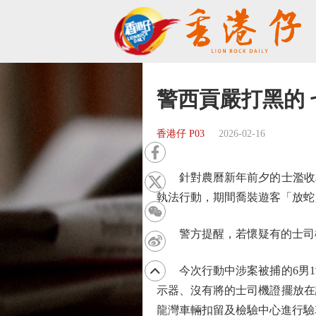
警西貢嚴打黑的
香港仔 P03
2026-02-16
針對農曆新年前夕的士濫收車資
執法行動，期間喬裝遊客「放蛇
警方提醒，若懷疑有的士司機
今次行動中涉案被捕的6男1女
示器、沒有將的士司機證擺放在
龍灣車輛扣留及檢驗中心進行驗