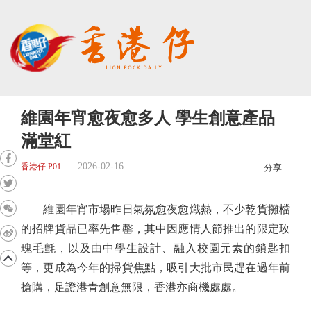
維園年宵愈夜愈多人 學生創意產品
滿堂紅
2026-02-16
香港仔 P01
分享
維園年宵市場昨日氣氛愈夜愈熾熱，不少乾貨攤檔
的招牌貨品已率先售罄，其中因應情人節推出的限定玫
瑰毛氈，以及由中學生設計、融入校園元素的鎖匙扣
等，更成為今年的掃貨焦點，吸引大批市民趕在過年前
搶購，足證港青創意無限，香港亦商機處處。