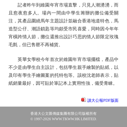
記者昨午到維園年宵市場直擊，只見人潮湧湧，而
且愈夜愈多人。場內一間由中學生籌辦的攤位備受關
注，其產品圍繞馬年主題設計並融合香港地道特色，馬
造型公仔、潮語鎖匙等均頗受市民喜愛，同時因今年年
宵橫跨情人節，攤位還推出設計巧思的情人節限定玫瑰
毛氈，但已售罄不再補貨。
英華女學校今年首次於維園年宵市場擺檔，產品中
不少是由學生自主設計，包括學生親手繪製的貼紙，以
及印有學生手繪圖案的托特包等。該校沈老師表示，貼
紙銷量最好，因可貼於筆記本上實用性強，備受青睞。
讀大公報PDF版面
香港大公文匯傳媒集團有限公司版權所有
© 1997-2026 WWW.TKWW.HK LIMITED.