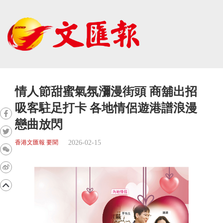
情人節甜蜜氣氛瀰漫街頭 商舖出招
吸客駐足打卡 各地情侶遊港譜浪漫
戀曲放閃
2026-02-15
香港文匯報 要聞