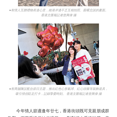
●有情人互贈禮物表達心意，維港岸邊不乏互相拍照、親暱交談的畫面。
香港文匯報記者曾興偉 攝
●有商舖陳設配合節日主題，推出紅色心形氣球、紅心頭箍等裝飾道具，
吸引情侶駐足打卡，記錄摯愛時刻。 香港文匯報記者曾興偉 攝
今年情人節適逢年廿七，香港街頭既可見親朋成群