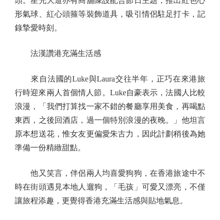
頭。星光大道亦有商舖陳設配合節日主題，推出紅色心
形氣球、紅心頭箍等裝飾道具，吸引情侶駐足打卡，記
錄摯愛時刻。
法漢讚港充滿生活感
來自法國的Luke與Laura交往半年，正巧在來港旅
行時迎來兩人首個情人節。Luke自豪表示，法國人比較
浪漫，「我們打算找一家不錯的餐廳享用美食，再喝點
東西，之後回酒店，過一個特別浪漫的夜晚。」他坦言
原本想送花，惟女友更偏愛朱古力，因此計劃稍後為她
準備一份精緻甜點。
他又笑言，伴侶兩人均喜愛狗狗，在香港旅途中不
時在街頭遇見本地人遛狗，「毛孩」可愛又漂亮，不僅
讓旅程添趣，更覺得香港充滿生活感與貼地氣息。