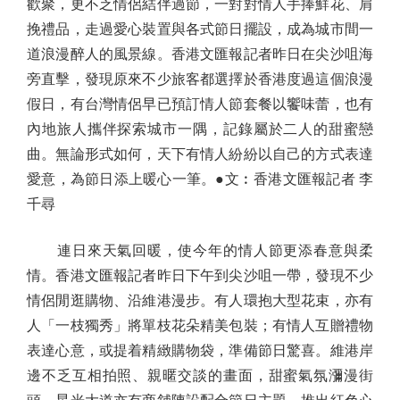
歡聚，更不乏情侶結伴過節，一對對情人手捧鮮花、肩
挽禮品，走過愛心裝置與各式節日擺設，成為城市間一
道浪漫醉人的風景線。香港文匯報記者昨日在尖沙咀海
旁直擊，發現原來不少旅客都選擇於香港度過這個浪漫
假日，有台灣情侶早已預訂情人節套餐以饗味蕾，也有
內地旅人攜伴探索城市一隅，記錄屬於二人的甜蜜戀
曲。無論形式如何，天下有情人紛紛以自己的方式表達
愛意，為節日添上暖心一筆。●文︰香港文匯報記者 李
千尋
連日來天氣回暖，使今年的情人節更添春意與柔
情。香港文匯報記者昨日下午到尖沙咀一帶，發現不少
情侶閒逛購物、沿維港漫步。有人環抱大型花束，亦有
人「一枝獨秀」將單枝花朵精美包裝；有情人互贈禮物
表達心意，或提着精緻購物袋，準備節日驚喜。維港岸
邊不乏互相拍照、親暱交談的畫面，甜蜜氣氛瀰漫街