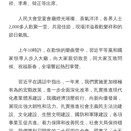
祥、李希、韓正等出席。
人民大會堂宴會廳燈光璀璨、喜氣洋洋，各界人士
2,000多人歡聚一堂、共迎佳節，現場洋溢着歡樂祥和的
節日氣氛。
上午10時許，在歡快的樂曲聲中，習近平等黨和國
家領導人步入大廳，向大家親切致意，同大家互致問
候、祝福新春，全場響起熱烈掌聲。
習近平在講話中指出，一年來，我們實施更加積極
有為的宏觀政策，進一步全面深化改革，扎實推進現代
化產業體系建設，我國經濟頂壓前行、向新向優發展，
展現出強大韌性和活力。扎實推進社會主義民主法治建
設、文化建設、生態文明建設、國防和軍隊建設，各項
事業互促共進。着力保障和改善民生，社會大局保持穩
定。我們勝利召開黨的二十屆四中全會，擘畫了「十五