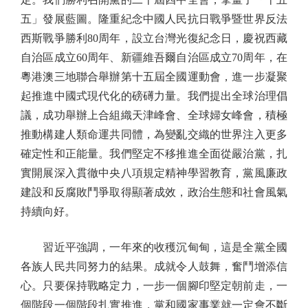
五」發展藍圖。隆重紀念中國人民抗日戰爭暨世界反法
西斯戰爭勝利80周年，設立台灣光復紀念日，慶祝西藏
自治區成立60周年、新疆維吾爾自治區成立70周年，在
粵港澳三地聯合舉辦第十五屆全國運動會，進一步凝聚
起推進中國式現代化的磅礡力量。我們提出全球治理倡
議，成功舉辦上合組織天津峰會、全球婦女峰會，積極
推動構建人類命運共同體，為變亂交織的世界注入更多
確定性和正能量。我們堅定不移推進全面從嚴治黨，扎
實開展深入貫徹中央八項規定精神學習教育，黨風廉政
建設和反腐敗鬥爭取得顯著成效，政治生態和社會風氣
持續向好。
習近平強調，一年來的收穫沉甸甸，這是全黨全國
各族人民共同努力的結果。成就令人鼓舞，奮鬥增添信
心。只要保持戰略定力，一步一個腳印堅定朝前走，一
個階段一個階段扎實推進，黨和國家事業就一定會不斷