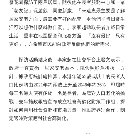
發花園探訪了兩戶居民，隨後他在長者服務中心和一眾
「老友記」玩遊戲，同慶新歲。「來這裏最主要是了解
居家安老方面，最需要有好的配套，令他們平時日常生
活可以想做什麼就做什麼。」李家超聽取長者介紹日常
生活，重申在地區配套和服務方面，「沒有最好，只有
更好」，亦希望市民能向政府反饋他們的新需求。
探訪活動結束後，李家超在社交平台上發文表示，
政府一直貫徹「居家安老為本，院舍照顧為後援」方
針，據政府統計處推算，本港年滿65歲或以上的長者人
口比例將由2021年約兩成上升至2046年約36%，即屆時
每三名港人便有多於一名是長者。為應對人口老化的挑
戰，去年施政報告宣布成立社會高齡化對策工作組，探
討如何善用社會資源和市場力量，推動跨界別合作，制
定適時對策應對社會高齡化。