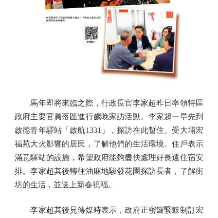
馬年即將來臨之際，行政長官李家超昨日率領特區
政府主要官員落區進行歲晚家訪活動。李家超一早先到
啟德青年驛站「啟航1331」，探訪在此暫住、受大埔宏
福苑大火影響的居民，了解他們的生活環境。住戶表示
滿意驛站的設施，希望政府能夠盡快處理好長遠住宿安
排。李家超其後轉往油麻地駿發花園探訪長者，了解街
坊的生活，並送上新春祝福。
李家超其後見傳媒時表示，政府正密鑼緊鼓制訂宏