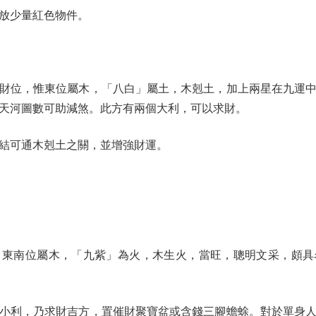
放少量紅色物件。
位，惟東位屬木，「八白」屬土，木剋土，加上兩星在九運中
天河圖數可助減煞。此方有兩個大利，可以求財。
可通木剋土之關，並增強財運。
南位屬木，「九紫」為火，木生火，當旺，聰明文采，頗具
利，乃求財吉方，置催財聚寶盆或含錢三腳蟾蜍。對於單身人