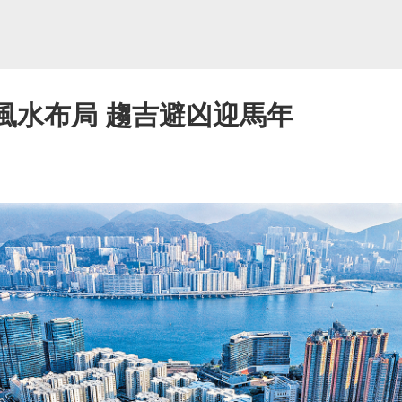
風水布局 趨吉避凶迎馬年