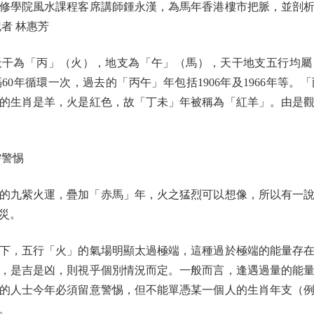
修學院風水課程客席講師鍾永漢，為馬年香港樓市把脈，並剖
者 林惠芳
為「丙」（火），地支為「午」（馬），天干地支五行均屬
0年循環一次，過去的「丙午」年包括1906年及1966年等
的生肖是羊，火是紅色，故「丁未」年被稱為「紅羊」。由是
警惕
的九紫火運，疊加「赤馬」年，火之猛烈可以想像，所以有一
災。
，五行「火」的氣場明顯太過極端，這種過於極端的能量存在
，是吉是凶，則視乎個別情況而定。一般而言，逢遇過量的能
的人士今年必須留意警惕，但不能單憑某一個人的生肖年支（
。