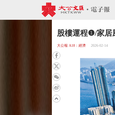
股樓運程❶/家居
大公報 A18：經濟
2026-02-14