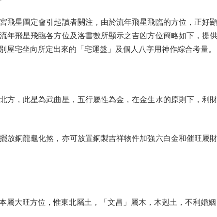
飛星圖定會引起讀者關注，由於流年飛星飛臨的方位，正好顯
流年飛星飛臨各方位及洛書數所顯示之吉凶方位簡略如下，提
別屋宅坐向所定出來的「宅運盤」及個人八字用神作綜合考量。
方，此星為武曲星，五行屬性為金，在金生水的原則下，利財
放銅龍龜化煞，亦可放置銅製吉祥物件加強六白金和催旺屬財
屬大旺方位，惟東北屬土，「文昌」屬木，木剋土，不利婚姻