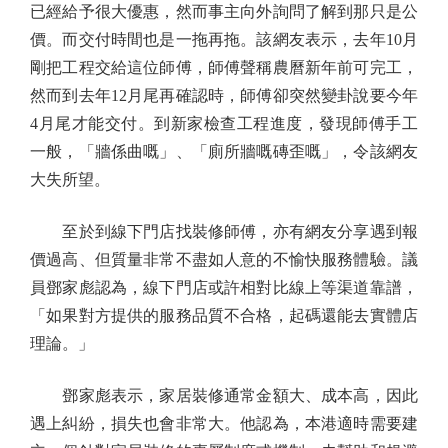
已經給予很大優惠，然而事主向外詢問了解到那只是公
價。而交付時間也是一拖再拖。該網友表示，去年10月
剛把工程交給這位師傅，師傅聲稱農曆新年前可完工，
然而到去年12月尾再確認時，師傅卻突然變卦說要今年
4月尾才能交付。到新家檢查工程進度，發現師傅手工
一般，「牆係曲嘅」、「廁所牆嘅磚歪嘅」，令該網友
大失所望。
至於到線下門店找裝修師傅，亦有網友分享遇到報
價過高、但質量非常不盡如人意的不愉快服務體驗。議
員鄧家彪認為，線下門店或許相對比線上等渠道靠譜，
「如果對方提供的服務品質不合格，起碼還能去實體店
理論。」
鄧家彪表示，家居裝修通常金額大、成本高，因此
遇上糾紛，損失也會非常大。他認為，本港適時需要建