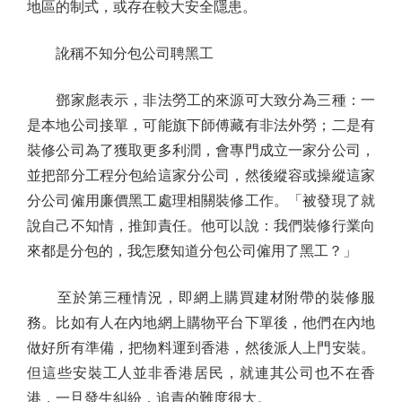
地區的制式，或存在較大安全隱患。
訛稱不知分包公司聘黑工
鄧家彪表示，非法勞工的來源可大致分為三種：一
是本地公司接單，可能旗下師傅藏有非法外勞；二是有
裝修公司為了獲取更多利潤，會專門成立一家分公司，
並把部分工程分包給這家分公司，然後縱容或操縱這家
分公司僱用廉價黑工處理相關裝修工作。「被發現了就
說自己不知情，推卸責任。他可以說：我們裝修行業向
來都是分包的，我怎麼知道分包公司僱用了黑工？」
至於第三種情況，即網上購買建材附帶的裝修服
務。比如有人在內地網上購物平台下單後，他們在內地
做好所有準備，把物料運到香港，然後派人上門安裝。
但這些安裝工人並非香港居民，就連其公司也不在香
港，一旦發生糾紛，追責的難度很大。