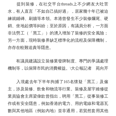
提到裝修，在社交平台threads上不少網友大吐苦
水，有人直言「不如自己搞好過」，居家幾十年已被迫
練就鋪磚、刷牆等本領。本港曾發生不少裝修爛尾、硬
銷、坐地起價等糾紛；至於原因，有議員分析，一方面
非法勞工（「黑工」）的湧入增加了裝修的安全風險；
另一方面，現時裝修界缺乏標準化的流程及保障機制，
亦存在較難追責等隱患。
有議員建議設立裝修業發牌制度、專門的爭議處理
機制等，以保障市民的消費權益。\大公報記者 苑向芹
入境處去年下半年拘捕了165名懷疑「黑工」及僱
主，涉及裝修、飲食和物流等行業。裝修及屋宇維修從
業員協會主席梁偉欽曾指出，聘用「黑工」從事裝修工
作或有安全隱患，例如香港的電力、用的電線和電器瓦
數與其他地區（例如內地）並非通用，若貿然套用其他