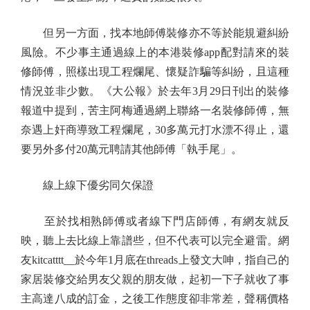
但另一方面，找本地師傅裝修亦不等於能規避糾紛
風險。不少事主通過線上的本港裝修app配對請來的裝
修師傅，照樣出現工程爛尾、懷疑詐騙等糾紛，且這種
情況並非少數。《大公報》於去年3月29日刊出的裝修
報道中提到，苦主阿梅通過網上聯絡一名裝修師傅，無
奈遇上奸商導致工程爛尾，30多萬元打水漂不得止，還
要另外多付20萬元聘請其他師傅「執手尾」。
線上線下優劣同欠保證
至於找相熟師傅或者線下門店師傅，有網友就反
映，聽上去比線上靠譜些，但不代表可以完全避雷。網
友kitcatttt__於今年1月底在threads上發文大呻，指自己的
家居裝修交給男友父親的朋友做，起初一下子就收了事
主高達八成的訂金，之後工作態度卻非常差，聲稱價格