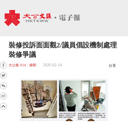
裝修投訴面面觀2/議員倡設機制處理
裝修爭議
2026-02-14
大公報 A14：港聞
分享