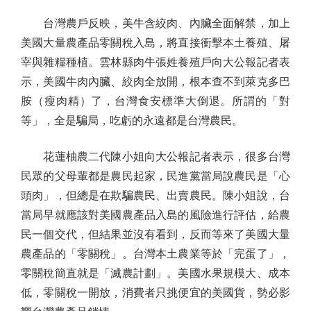
台灣農戶反映，美牛含絞肉、內臟全面解禁，加上
美國大量農產品零關稅入島，將直接衝擊本土養殖、屠
宰與雜糧種植。雲林縣肉牛張姓養殖戶向大公報記者表
示，美國牛肉內臟、絞肉全放開，根本查不到萊克多巴
胺（瘦肉精）了，台灣食安標準大倒退。所謂的「對
等」，全是騙局，吃虧的永遠都是台灣農民。
花蓮柚農二代陳小姐向大公報記者表示，很多台灣
民眾的父母輩都是農民起家，民進黨當局說農民是「心
頭肉」，但總是在欺騙農民、出賣農民。陳小姐說，台
當局早就應該對美國農產品入島的風險進行評估，給農
民一個交代，但結果並沒有看到，反而等來了美國大量
農產品的「零關稅」。台灣本土農業等於「完蛋了」，
零關稅簡直就是「滅農計劃」。美國水果規模大、成本
低，零關稅一開放，消費者只挑便宜的美國貨，勢必影