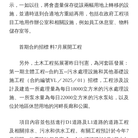
示，一如以往，將會盡量保存從該兩幅用地上轉移的設
施，並適時送到合適地方重組再用，包括在政府工程項
目工地用作辦公室和相關設施，例如員工休息室、物料
儲存室等。
首期合約招標 料7月展開工程
另外，土木工程拓展署昨日刊憲，為河套區發展：
第一期主體工程─合約五─污水處理設施和其他基礎設
施工程（合約編號YL／2025／01）招標，工程涉及設
計及建造一所處理量為每日18000立方米的污水處理設
施、一所泵水量為每日22000立方米的污水泵站，以及
位於地區休憩用地的河畔長廊和公園。
項目內容並包括進行D1道路及L1道路的道路工程
及相關排水、污水和供水工程。有關工程預計於今年7