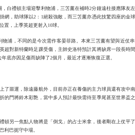
4圈，白禮頓主場迎擊利物浦，三笘薰在補時2分鐘遠柱接應隊友
掛網，助球隊以2：1絕殺強敵，而三笘薰亦憑此技驚四座的金
位置，上季英超更射入10球。
物浦，不同的是今次需作客晏菲路。本來三笘薰有望與近仗串
英超對新特蘭時足踝受傷，主帥史洛特預計其將缺席一段長時
去年底亦因足傷而缺陣了2個月，最近才逐漸恢復正選。
了噩運，除遠藤航外，目前亦正在養傷的主力球員還有攻中南
折的門將鈴木彩艶，當中多人預計最快需待至季尾甚至世界盃
頓另一焦點人物將是「倒戈」的占士米拿，後者剛在上仗平了
巴利巴扼守中場。