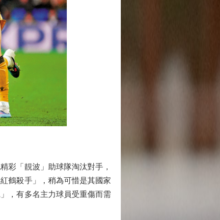
精彩「靚波」助球隊淘汰對手，
「紅鶴殺手」，稍為可惜是其國家
咒」，有多名主力球員受重傷而需