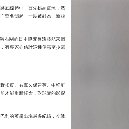
左路底線傳中，首先挑高皮球，然
球而聲名鵲起，一度被封為「新亞
演右閘的日本隊隊長遠藤航來個
間，有專家亦估計這種傷患至少需
野拓實、右翼久保建英、中堅町
之前才能重新候命，對球隊的影響
巴利的英超出場最多紀錄，今戰