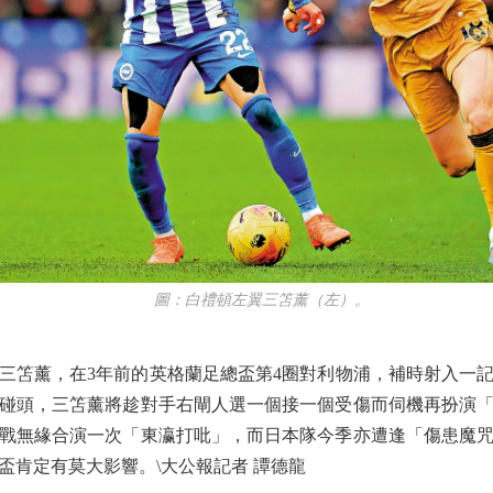
圖：白禮頓左翼三笘薰（左）。
笘薰，在3年前的英格蘭足總盃第4圈對利物浦，補時射入一記
段碰頭，三笘薰將趁對手右閘人選一個接一個受傷而伺機再扮演
戰無緣合演一次「東瀛打吡」，而日本隊今季亦遭逢「傷患魔
盃肯定有莫大影響。\大公報記者 譚德龍