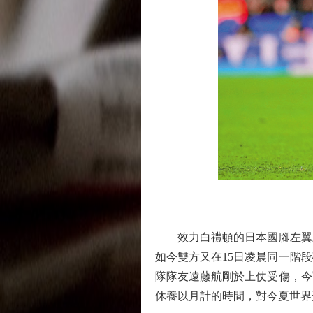
效力白禮頓的日本國腳左翼三
如今雙方又在15日凌晨同一階
隊隊友遠藤航剛於上仗受傷，今
休養以月計的時間，對今夏世界