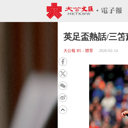
英足盃熱話/三
大公報 B5：體育
2026-02-14