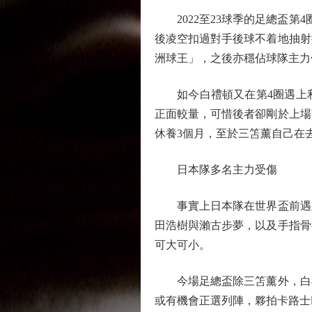
2022至23球季的足總盃第
後凌空扣過對手後球不着地抽射
洲球王」，之後亦穩佔球隊主力
如今白禮頓又在第4圈遇上利
正面較量，可惜後者卻剛於上場
休養3個月，至於三笘薰自己在
日本隊多名主力受傷
事實上日本隊在世界盃前遇上
田浩樹與瀨古步夢，以及手指骨
可大可小。
今場足總盃除三笘薰外，白禮
或有機會正選列陣，夥拍卡路士