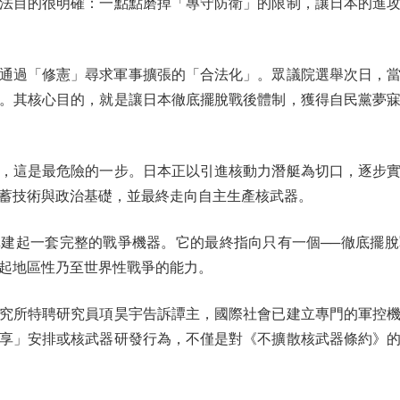
法目的很明確：一點點磨掉「專守防衛」的限制，讓日本的進
過「修憲」尋求軍事擴張的「合法化」。眾議院選舉次日，當地
。其核心目的，就是讓日本徹底擺脫戰後體制，獲得自民黨夢
這是最危險的一步。日本正以引進核動力潛艇為切口，逐步實
蓄技術與政治基礎，並最終走向自主生產核武器。
起一套完整的戰爭機器。它的最終指向只有一個──徹底擺脫
起地區性乃至世界性戰爭的能力。
所特聘研究員項昊宇告訴譚主，國際社會已建立專門的軍控機
享」安排或核武器研發行為，不僅是對《不擴散核武器條約》