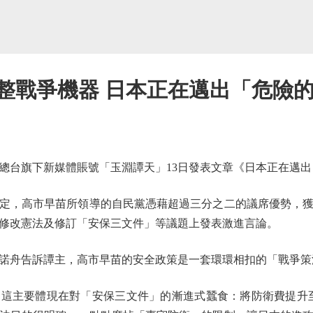
完整戰爭機器 日本正在邁出「危險
台旗下新媒體賬號「玉淵譚天」13日發表文章《日本正在邁出
，高市早苗所領導的自民黨憑藉超過三分之二的議席優勢，獲
修改憲法及修訂「安保三文件」等議題上發表激進言論。
舟告訴譚主，高市早苗的安全政策是一套環環相扣的「戰爭策
主要體現在對「安保三文件」的漸進式蠶食：將防衛費提升至G