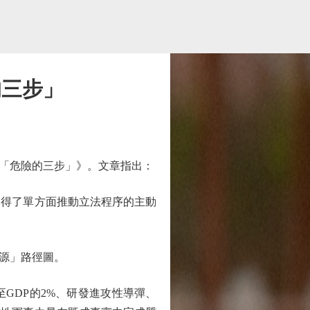
的三步」
「危險的三步」》。文章指出：
得了單方面推動立法程序的主動
源」路徑圖。
DP的2%、研發進攻性導彈、