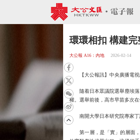
環環相扣 構建
大公報 A16：內地
2026-02-14
【大公報訊】中央廣播電視總
隨着日本眾議院選舉塵埃落定
權。選舉前後，高市早苗多次在
南開大學日本研究院專家丁諾
第一層，是「實」的層面，這