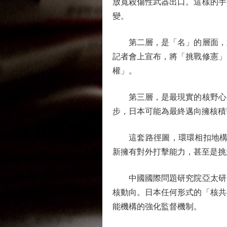
放寬殺傷性武器出口。這樣的手
變。
第二層，是「名」的層面，通
記者會上宣布，將「挑戰修憲」
權」。
第三層，是最現實的核野心，
步，日本可能為最終邁向擁核積
這套路徑圖，環環相扣地構建
新擁有對外打擊能力，甚至是挑
中國國際問題研究院亞太研究
核動向。日本任何形式的「核共
能機構的強化監督機制。