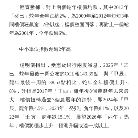
翻查數據，對上兩個蛇年樓價均跌，其中2013年
「癸巳」蛇年全年跌約2%，為2009年至2012年短短3年
間樓價狂飆逾1.2倍以後，樓價整固回落；再對上一個蛇
年為2001年，全年跌逾6%。
中小單位指數創逾2年高
楊明儀指出，受惠於銀行兩度減息，2025年「乙
巳」蛇年最後一周公布的CCL報149.39點，與「甲辰」
龍年最後一周的138.53點相比，蛇年全年樓價上升7.
8%，升幅是2017年「丁酉」雞年後8個農曆年以來最
大。樓價扭轉過去3個農曆年的跌勢，即2024年「甲
辰」龍年跌4.5%，2023年「癸卯」兔年跌8.1%，以及20
22年「壬寅」虎年跌15.1%。展望2026年「丙午」馬
年，樓價將穩步上升，預測升幅或達一成以上。