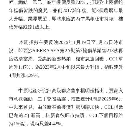
幅，總結「乙巳」蛇年樓價反彈7.8%，打破對上兩個蛇
年樓價皆跌的魔咒，兼創2017雞年後、近8個農曆年最
大升幅。業界展望，即將來臨的丙午馬年旺市持續，樓
價升幅或達1成以上。
本周指數主要反映2026年1月19日至1月25日時市
況，即西沙SIERRA SEA第2A期第3輪價單銷售218伙再
度沽清當周。受惠於新盤熱銷，樓市急速回暖，CCL單
周升1.47%，為2023年2月中旬以來最大升幅，指數連升
4周共漲3.29%。
中原地產研究部高級聯席董事楊明儀指出，買家入
市意欲強勁，二手交投活躍，指數連升4周是2025年6月
中以來首見。由於新春前樓價升勢明顯加快，CCL指數
已創逾2年新高，料新春後旺市持續，CCL下個目標維
持156點，現時只差4.42%。