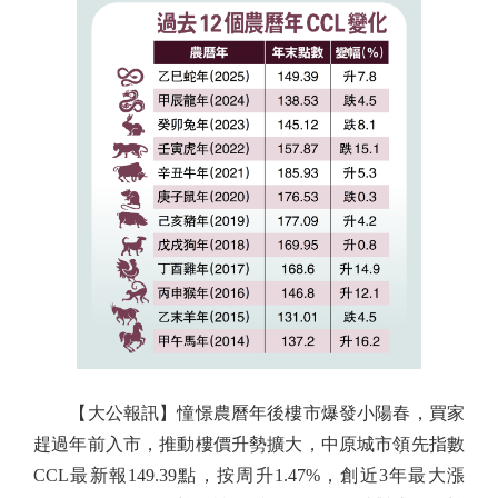
【大公報訊】憧憬農曆年後樓市爆發小陽春，買家
趕過年前入市，推動樓價升勢擴大，中原城市領先指數
CCL最新報149.39點，按周升1.47%，創近3年最大漲