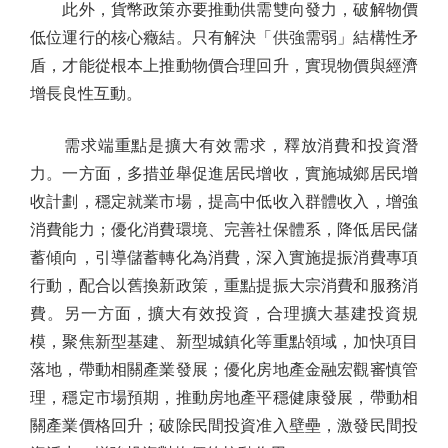
此外，貨幣政策亦要推動供需雙向發力，破解物價
低位運行的核心癥結。只有解決「供強需弱」結構性矛
盾，才能從根本上推動物價合理回升，實現物價與經濟
增長良性互動。
需求端重點是擴大有效需求，釋放消費和投資潛
力。一方面，多措並舉促進居民增收，實施城鄉居民增
收計劃，穩定就業市場，提高中低收入群體收入，增強
消費能力；優化消費環境、完善社保體系，降低居民儲
蓄傾向，引導儲蓄轉化為消費，深入實施提振消費專項
行動，配合以舊換新政策，重點提振大宗消費和服務消
費。另一方面，擴大有效投資，合理擴大基建投資規
模，聚焦新型基建、新型城鎮化等重點領域，加快項目
落地，帶動相關產業發展；優化房地產金融宏觀審慎管
理，穩定市場預期，推動房地產平穩健康發展，帶動相
關產業價格回升；破除民間投資准入壁壘，激發民間投