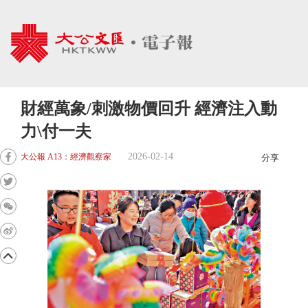
財經萬象/刺激物價回升 經濟注入動
力\付一夫
2026-02-14
大公報 A13：經濟觀察家
分享