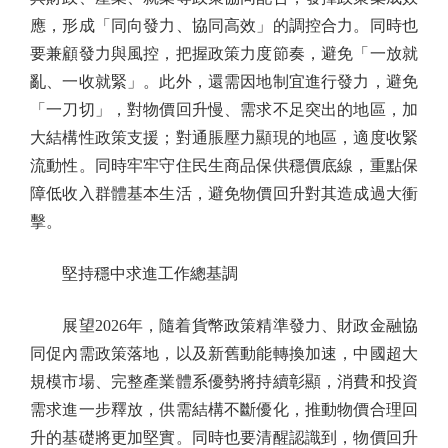
應，形成「同向發力、協同高效」的調控合力。同時也
要兼顧發力與風控，把握政策力度節奏，避免「一放就
亂、一收就緊」。此外，還需因地制宜進行發力，避免
「一刀切」，對物價回升慢、需求不足突出的地區，加
大結構性政策支援；對通脹壓力顯現的地區，適度收緊
流動性。同時牢牢守住民生商品保供穩價底線，重點保
障低收入群體基本生活，避免物價回升對其造成過大衝
擊。
堅持穩中求進工作總基調
展望2026年，隨着貨幣政策精準發力、財政金融協
同促內需政策落地，以及新舊動能轉換加速，中國超大
規模市場、完整產業體系優勢將持續彰顯，消費和投資
需求進一步釋放，供需結構不斷優化，推動物價合理回
升的基礎將更加堅實。同時也要清醒認識到，物價回升