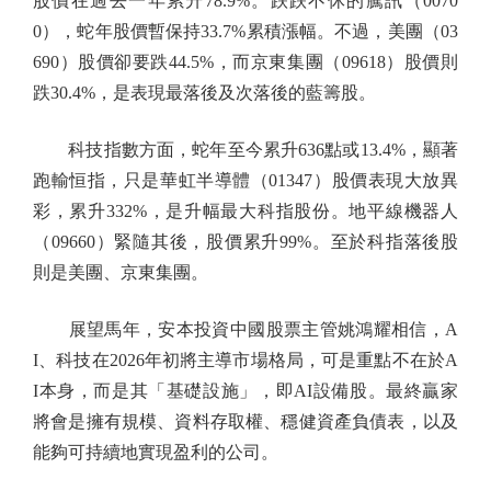
股價在過去一年累升78.9%。跌跌不休的騰訊（0070
0），蛇年股價暫保持33.7%累積漲幅。不過，美團（03
690）股價卻要跌44.5%，而京東集團（09618）股價則
跌30.4%，是表現最落後及次落後的藍籌股。
科技指數方面，蛇年至今累升636點或13.4%，顯著
跑輸恒指，只是華虹半導體（01347）股價表現大放異
彩，累升332%，是升幅最大科指股份。地平線機器人
（09660）緊隨其後，股價累升99%。至於科指落後股
則是美團、京東集團。
展望馬年，安本投資中國股票主管姚鴻耀相信，A
I、科技在2026年初將主導市場格局，可是重點不在於A
I本身，而是其「基礎設施」，即AI設備股。最終贏家
將會是擁有規模、資料存取權、穩健資產負債表，以及
能夠可持續地實現盈利的公司。