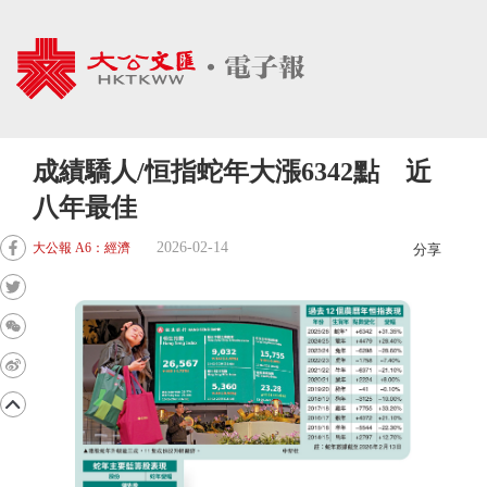
成績驕人/恒指蛇年大漲6342點 近
八年最佳
2026-02-14
大公報 A6：經濟
分享