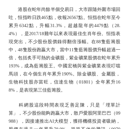
港股在蛇年尚餘半個交易日，大市跟隨外圍市場回
吐，恒指昨日跌465點，收報26567點。恒指在蛇年至今
累升6342點，升幅31.3%，超越龍年的4479點（28.
4%），是2017/18雞年以來表現最佳生肖年份。恒指表
現突出，不少股份股價錄得翻倍漲幅。在88隻藍籌股
中，48隻股份跑贏大市，當中11隻藍籌股價升幅超過一
倍，包括炙手可熱的金礦股，紫金礦業股價在蛇年累升
193%，成為藍籌股王。中國宏橋與紫金礦業表現叮噹
馬頭，在今個生肖年累升190%。除金礦股、金屬股，
生物科技股亦當旺，信達生物（01801）全年累升16
8%，是表現第三佳藍籌股。
科網股這段時間表現乏善足陳，只是「埋單計
算」，不少股份能夠跑贏大市，散戶愛股阿里巴巴（09
988），因接連推出AI大模型，獲得機構投資者吸納，