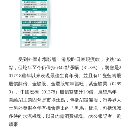
受到外圍市場影響，港股昨日表現疲軟，收跌465
點，但蛇年至今仍保持6342點漲幅（31.3%），將會是2
017/18雞年以來表現最佳生肖年份。並且有11隻藍籌股
股價翻倍。金礦股、金屬股蛇年當旺，紫金礦業（0289
9）、中國宏橋（01378）股價雙雙升1.9倍。展望馬年，
圍繞AI主題固然是市場焦點，包括AI設備股，證券界人
士另外發掘今年有機會跑出的「黑馬」板塊，包括沉寂
多時的水泥板塊，以及內需消費板塊。\大公報記者 劉
鑛豪