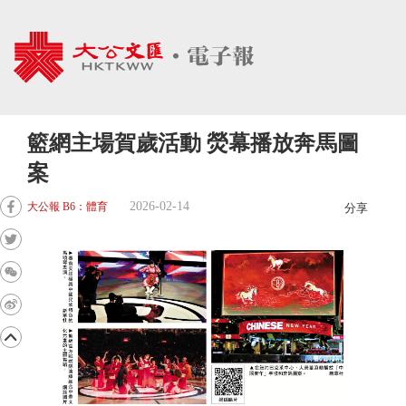
籃網主場賀歲活動 熒幕播放奔馬圖
案
2026-02-14
大公報 B6：體育
分享