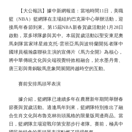
【大公報訊】據中新網報道：當地時間11日，美職
籃（NBA）籃網隊在主場紐約巴克萊中心舉辦活動，迎
接馬年春節到來。第15屆NBA新春賀歲活動於1月28日
啟動，眾多球隊參與其中。本屆賀歲活動以聖安東尼奧
馬刺隊當家球星維克托·雲班亞馬與波特蘭開拓者隊中
國球員楊瀚森聯袂主演的宣傳片《馬力全開》為核心，
將中華傳統文化與尖端視覺特效相融合，於水墨丹青、
唐三彩與青銅駿馬意象間展開跨越時空的互動。
賽前安排馬頭琴表演
據介紹，籃網隊已連續多年在農曆新年期間舉辦春
節賽與賀歲活動。適逢馬年到來，籃網隊特別推出了融
合生肖文化與布魯克林街頭風格的限量版周邊商品。當
日，籃網隊主場迎戰印第安那步行者隊。賽前，極具中