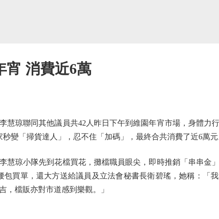
宵 消費近6萬
慧琼聯同其他議員共42人昨日下午到維園年宵市場，身體力行
大家秒變「掃貨達人」，忍不住「加碼」，最終合共消費了近6萬元
慧琼小隊先到花檔買花，攤檔職員眼尖，即時推銷「串串金」
腰包買單，還大方送給議員及立法會秘書長衛碧瑤，她稱：「
吉，檔販亦對市道感到樂觀。」