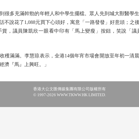
很多充滿幹勁的年輕人和中學生擺檔。眾人先到城大獸醫學生
話不說花了1,088元買下心頭好，寓意「一路發發」好意頭；之
搶手貨，議員陳凱欣一眼看中印有「馬上變瘦」按鈕，笑說「議
穫滿滿。李慧琼表示，全港14個年宵市場會開放至年初一清
經濟『馬』上興旺。」
香港大公文匯傳媒集團有限公司版權所有
© 1997-2026 WWW.TKWW.HK LIMITED.