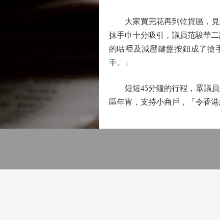
大家買完花再到乾貨區，見到
抹手巾十分吸引，議員范駿華二
的咕𠱸及減壓鍵盤按鈕成了
手。」
短短45分鐘的行程，眾議員收
區年宵，支持小商戶，「令香港