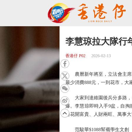
李慧琼拉大隊行年
香港仔 P02
2026-02-13
農曆新年將至，立法會主席李
最少消費888元，一到花市，
大家到達維園後兵分多路，李
爆。李慧琼即時入手9盆，自掏
港花開富貴、人財兩旺、萬事大
范駿華$1088幫襯學生文創