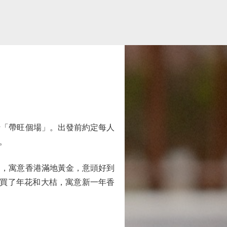
「帶旺個場」。出發前約定每人
。
，寓意香港滿地黃金，意頭好到
我買了年花和大桔，寓意新一年香