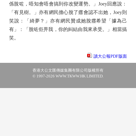
係脫咗，唔知會唔會搞到你改變運勢。」Joey回應說：
「有見樹。」亦有網民擔心脫了癦會認不出她，Joey則
笑說：「綺夢？」亦有網民贊成她脫癦希望「據為己
有」：「脫咗佢畀我，你的糾結由我來承受。」相當搞
笑。
讀大公報PDF版面
香港大公文匯傳媒集團有限公司版權所有
© 1997-2026 WWW.TKWW.HK LIMITED.