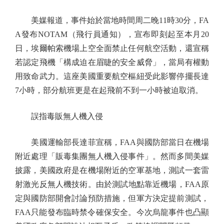
美媒報道，事件始於當地時間周二晚11時30分，FA
A發布NOTAM（飛行員通知），宣布即刻起至本月20
日，埃爾帕索機場上空全面禁止任何航空活動，還宣稱
若認定飛機「構成迫在眉睫的安全威脅」，當局有權動
用致命武力。這座美國重要航空樞紐受此影響停擺長達
7小時，部分航班更是在起飛前不到一小時被迫取消。
誤指毒販無人機入侵
美國運輸部長達菲宣稱，FAA與國防部當日在機場
附近處理「販毒集團無人機入侵事件」。然而多間美媒
披露，美國政府是在機場附近的空軍基地，測試一套雷
射激光反無人機技術。由於測試地點靠近機場，FAA原
定與國防部開會討論預防措施，但軍方決定提前測試，
FAA只能發布臨時禁令確保安全。今次烏龍事件也凸顯