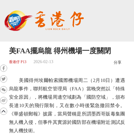
美FAA擺烏龍 得州機場一度關閉
2026-02-13
香港仔 P13
分享
美國得州埃爾帕索國際機場周二（2月10日）遭遇
烏龍事件，聯邦航空管理局（FAA）當晚突然以「特殊
安全原因」，將機場周邊空域劃為「國防空域」，頒布
長達10天的飛行限制，又在數小時後緊急撤回禁令。
《華盛頓郵報》披露，當局聲稱是所謂墨西哥販毒集團
無人機入侵，但事件其實源於國防部在機場附近測試反
無人機技術。