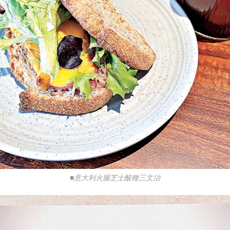
■意大利火腿芝士酸種三文治