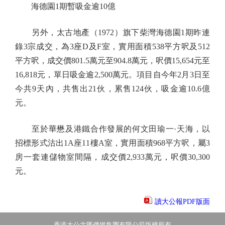
海德園1期暫吸金逾10億
另外，太古地產（1972）旗下柴灣海德園1期昨連
錄3宗成交，為3座D及F室，實用面積538平方呎及512
平方呎，成交價801.5萬元至904.8萬元，呎價15,654元至
16,818元，單日吸金逾2,500萬元。項目自今年2月3日至
今共9天內，共售出21伙，累售124伙，吸金逾10.6億
元。
至於華懋及港鐵合作發展的何文田瑜一·天海，以
招標形式沽出1A座11樓A室，實用面積968平方呎，屬3
房一套連儲物室間隔，成交價2,933萬元，呎價30,300
元。
讀大公報PDF版面
香港大公文匯傳媒集團有限公司版權所有