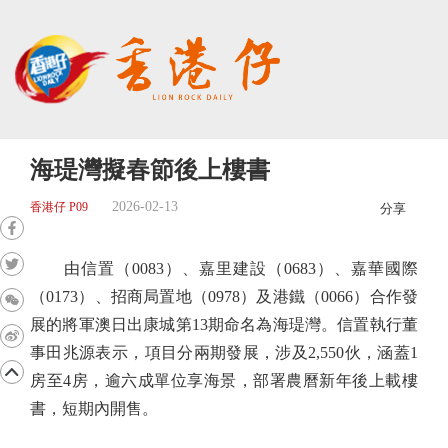
海瑅灣擬春節後上樓書
2026-02-13
香港仔 P09
分享
由信置（0083）、嘉里建設（0683）、嘉華國際
（0173）、招商局置地（0978）及港鐵（0066）合作發
展的將軍澳日出康城第13期命名為海瑅灣。信置執行董
事田兆源表示，項目分兩期發展，涉及2,550伙，涵蓋1
房至4房，逾六成單位享海景，部署農曆新年後上載樓
書，短期內開售。