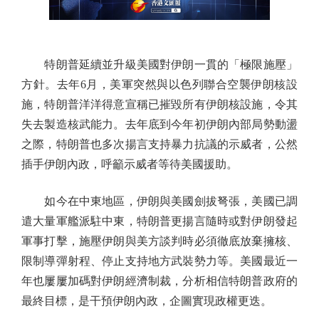
特朗普延續並升級美國對伊朗一貫的「極限施壓」
方針。去年6月，美軍突然與以色列聯合空襲伊朗核設
施，特朗普洋洋得意宣稱已摧毀所有伊朗核設施，令其
失去製造核武能力。去年底到今年初伊朗內部局勢動盪
之際，特朗普也多次揚言支持暴力抗議的示威者，公然
插手伊朗內政，呼籲示威者等待美國援助。
如今在中東地區，伊朗與美國劍拔弩張，美國已調
遣大量軍艦派駐中東，特朗普更揚言隨時或對伊朗發起
軍事打擊，施壓伊朗與美方談判時必須徹底放棄擁核、
限制導彈射程、停止支持地方武裝勢力等。美國最近一
年也屢屢加碼對伊朗經濟制裁，分析相信特朗普政府的
最終目標，是干預伊朗內政，企圖實現政權更迭。