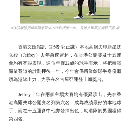
●沈弘毅將把轉戰職業賽道的計劃押後一年。 香港文匯報記者郭正謙 攝
香港文匯報訊（記者 郭正謙）本地高爾夫球新星沈
弘毅（Jeffrey）去年急速冒起，在香港公開賽及十五運
會均有亮眼表現，這位年僅22歲的球手表示，將把轉戰
職業賽道的計劃押後一年，今年會保留業餘球手身份繼
續為港隊出力，力爭在名古屋亞運登上頒獎台。
Jeffrey上年在兩個主場大賽均有優異演出，先在香
港高爾夫球公開賽名列第六名，成為成績最好的本地球
手，而在十五運會中他亦發揮出色，助港隊於男團獲得
第四名。