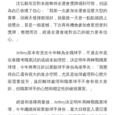
沈弘毅坦言對未能奪得全運會獎牌感到可惜，但認
為自己收穫了信心：「我第一次參加全運會這麼大型的
賽事，頭兩天發揮都很好，就最後一天差一點點能踏上
頒獎台，算是一個遺憾，下次再有機會參加會更想拿到
獎牌，整體而言，經過全運會後對自己的能力更有信
心。」
Jeffrey原本有意在今年轉為全職球手，不過去年底
在泰國考職業試的成績未如理想，決定明年再轉戰職業
球壇，今年將專注於以業餘球手身份為港爭光：「我覺
得自己還有很大的進步空間，尤其是短球處理和心態方
面需要提升，遠距離球處理和職業球手不會有很大差
距，但職業球手的心態和穩定性的確很厲害。」
經過和港隊商量後，Jeffrey決定明年再轉戰職業球
壇，今年繼續保留業餘球手身份，最大目標是入選亞運