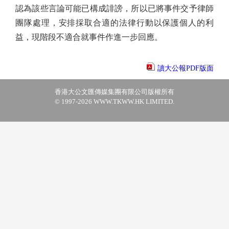
認為該些言論可能已構成誹謗，所以已將事件交予律師
團隊處理，安排採取合適的法律行動以保護個人的利
益，現階段不適合就事件作進一步回應。
讀大公報PDF版面
香港大公文匯傳媒集團有限公司版權所有
© 1997-2026 WWW.TKWW.HK LIMITED.