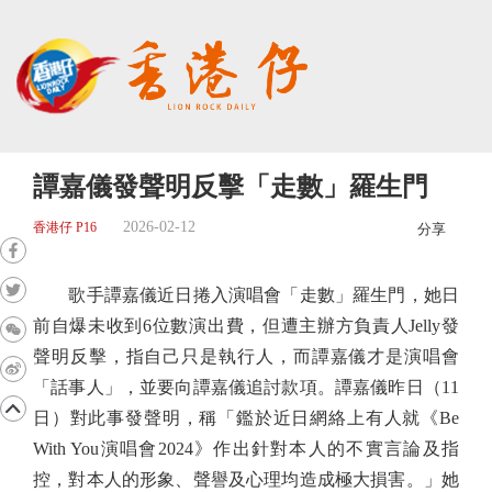
譚嘉儀發聲明反擊「走數」羅生門
2026-02-12
香港仔 P16
分享
歌手譚嘉儀近日捲入演唱會「走數」羅生門，她日
前自爆未收到6位數演出費，但遭主辦方負責人Jelly發
聲明反擊，指自己只是執行人，而譚嘉儀才是演唱會
「話事人」，並要向譚嘉儀追討款項。譚嘉儀昨日（11
日）對此事發聲明，稱「鑑於近日網絡上有人就《Be
With You演唱會2024》作出針對本人的不實言論及指
控，對本人的形象、聲譽及心理均造成極大損害。」她