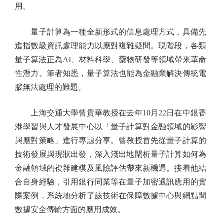
用。
量子計算為一種全新形式的信息處理方式，具備先
進指數級資訊處理能力以應對複雜疑問。現階段，各類
量子算法正為AI、材料科學、藥物研發等領域帶來革命
性潛力。筆者知悉，量子算法也能為金融業解決傳統電
腦無法處理的難題。
上海交通大學曾貴華教授在去年10月22日在中銀香
港學習與人才發展中心以「量子計算對金融領域的影響
與應對策略」進行專題分享。曾教授首先從量子計算的
技術發展與現狀出發，深入淺出地闡析量子計算如何為
金融領域的複雜建模及風險評估帶來新機遇。接着他結
合自身經驗，引用銀行同業等在量子加密通訊應用的實
際案例，系統地分析了該技術在保障數據中心與網點間
數據安全傳輸方面的應用成效。