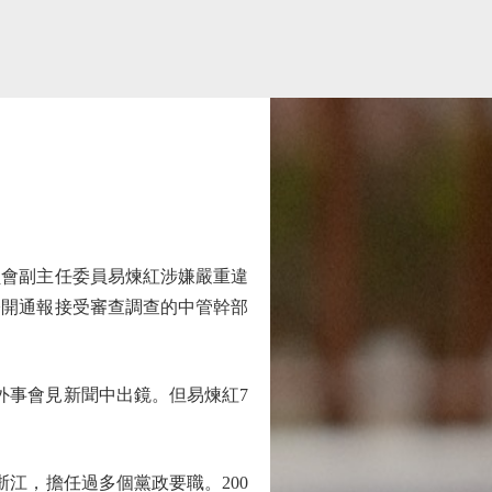
會副主任委員易煉紅涉嫌嚴重違
公開通報接受審查調查的中管幹部
事會見新聞中出鏡。但易煉紅7
江，擔任過多個黨政要職。200