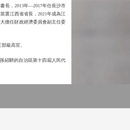
長，2013年—2017年任長沙市
選江西省省長，2021年成為江
國人大擔任財政經濟委員會副主任委
正部級高官。
孫紹騁的自治區第十四屆人民代