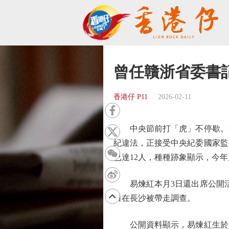
曾任贛浙省委書
香港仔 P11
2026-02-11
中央節前打「虎」不停歇。中
紀違法，正接受中央紀委國家監
已達12人，種種跡象顯示，今
易煉紅本月3日還出席公開活
日在長沙被帶走調查。
公開資料顯示，易煉紅生於19