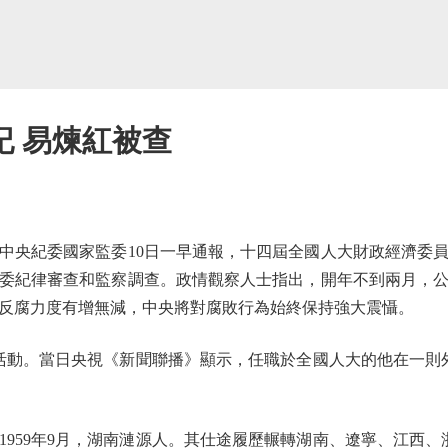
記 易煉紅被查
央紀委國家監委10日一早通報，十四屆全國人大財政經濟委員
委紀律審查和監察調查。政情觀察人士指出，開年不到兩月，
年反腐力度有增無減，中央將對腐敗行為始終保持強大震懾。
動。當日央視《新聞聯播》顯示，任職於全國人大的他在一則外
59年9月，湖南漣源人。其仕途履歷輾轉湖南、遼寧、江西、浙