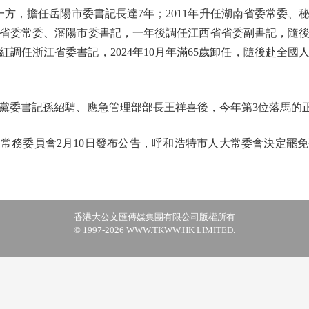
方，擔任岳陽市委書記長達7年；2011年升任湖南省委常委、秘書
省委常委、瀋陽市委書記，一年後調任江西省省委副書記，隨後當
易煉紅調任浙江省委書記，2024年10月年滿65歲卸任，隨後赴全
委書記孫紹騁、應急管理部部長王祥喜後，今年第3位落馬的
務委員會2月10日發布公告，呼和浩特市人大常委會決定罷免
香港大公文匯傳媒集團有限公司版權所有
© 1997-2026 WWW.TKWW.HK LIMITED.