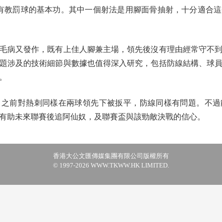
有教罰球的基本功。其中一個射法是用腳面骨抽射，十分適合這類
病又發作，既有上佳人腳兼主場，領先後沒有理由經常守不到
題涉及的技術細節與數據也值得深入研究，包括防線結構、球
。
前對熱刺同樣在兩球領先下被扳平，防線同樣有問題。不過
有助未來聯賽後追阿仙奴，及聯賽盃與該勁敵決戰的信心。
香港大公文匯傳媒集團有限公司版權所有
© 1997-2026 WWW.TKWW.HK LIMITED.