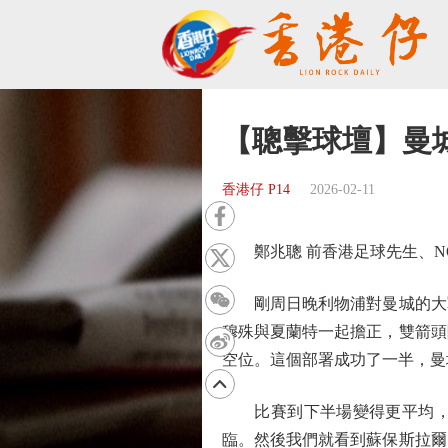
【聰擊球壇】曼
香港仔 P14
2026-02-11
鄭兆聰 前香港足球先生、NOW 
剛周日晚利物浦對曼城的大戰
穆殊與夏蘭特一起擔正，雙箭頭
空位。這個部署成功了一半，曼
比賽到下半場變得更平均，紅
臨。然後我們就看到蘇保斯拉爾