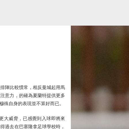
排陣比較慣常，相反曼城起用馬
將注意力，的確為夏蘭特提供更多
穆殊自身的表現並不算好而已。
更大威脅，已感覺到入球即將來
記得過去在巴塞隆拿足球學校時，