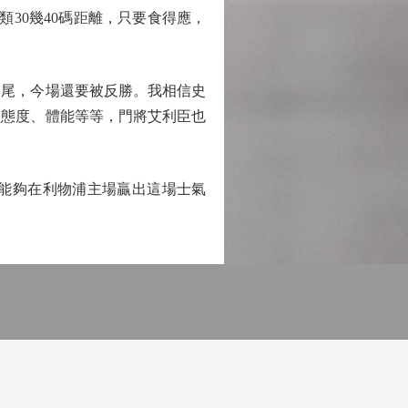
30幾40碼距離，只要食得應，
尾，今場還要被反勝。我相信史
員態度、體能等等，門將艾利臣也
能夠在利物浦主場贏出這場士氣