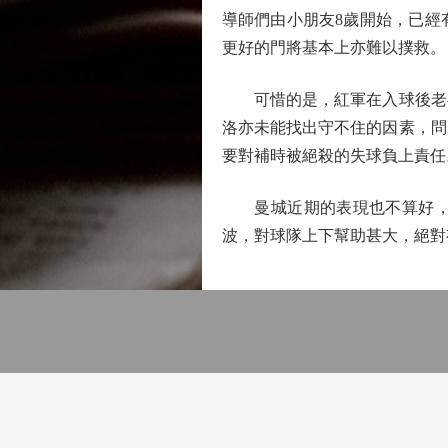
導師們由小朋友8歲開始，已經
更好的門將基本上亦難以撲救。
可惜的是，紅軍在入球後老毛
洛亦未能找出守不住的因素，問
要對補時被絕殺的失球負上責任
曼城近期的表現也不算好，之
波，對球隊上下幫助甚大，絕對