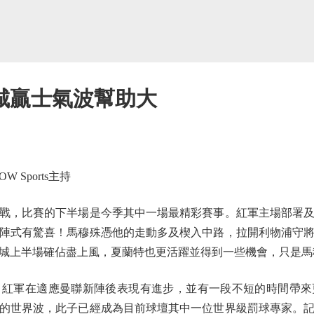
城贏士氣波幫助大
Sports主持
，比賽的下半場是今季其中一場最精彩賽事。紅軍主場部署及
陣式有驚喜！馬穆殊憑他的走動多及楔入中路，拉開利物浦守
城上半場確佔盡上風，夏蘭特也更活躍並得到一些機會，只是馬
軍在適應曼聯新陣後表現有進步，並有一段不短的時間帶來
的世界波，此子已經成為目前球壇其中一位世界級罰球專家。